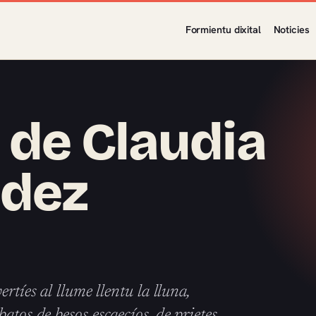
Formientu dixital
Noticies
 de Claudia
ndez
tíes al llume llentu la lluna,
atos de besos escaecíos, de prietes