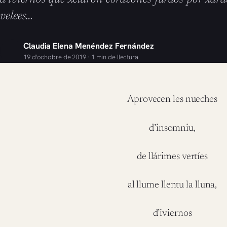
velees…
Claudia Elena Menéndez Fernández
19 d'ochobre de 2019 · 1 min de llectura
Aprovecen les nueches
d’insomniu,
de llárimes vertíes
al llume llentu la lluna,
d’iviernos