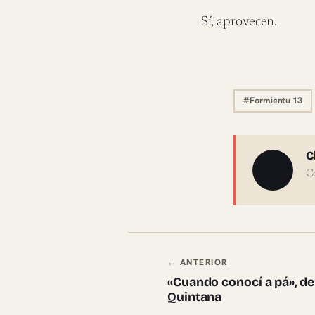
Sí, aprovecen.
#Formientu 13
Sobre 
C
C
Navegación en
← ANTERIOR
«Cuando conocí a pá», d
Quintana