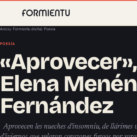
Aniciu
/
Formientu dixital
/
Poesía
POESÍA
«Aprovecer»,
Elena Mené
Fernández
Aprovecen les nueches d’insomniu, de llárimes ver
d’iviernos que xelaron corazones furaos por xarab