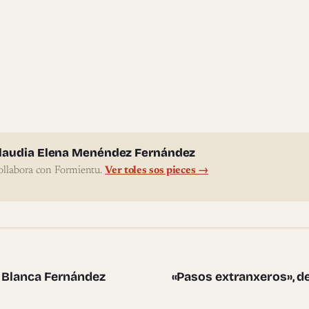
l'autor
laudia Elena Menéndez Fernández
ollabora con Formientu.
Ver toles sos pieces →
te pieces
e Blanca Fernández
«Pasos extranxeros», 