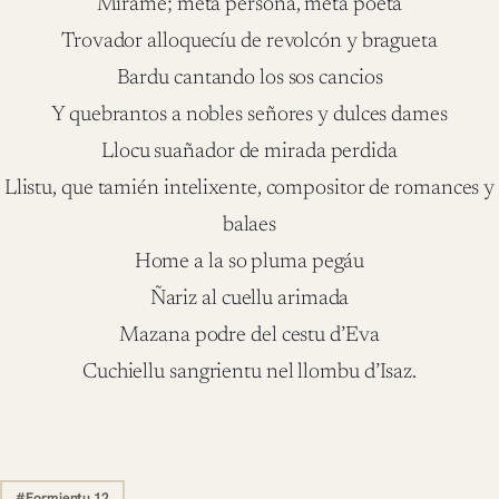
Mírame; metá persona, metá poeta
Trovador alloquecíu de revolcón y bragueta
Bardu cantando los sos cancios
Y quebrantos a nobles señores y dulces dames
Llocu suañador de mirada perdida
Llistu, que tamién intelixente, compositor de romances y
balaes
Home a la so pluma pegáu
Ñariz al cuellu arimada
Mazana podre del cestu d’Eva
Cuchiellu sangrientu nel llombu d’Isaz.
#Formientu 12