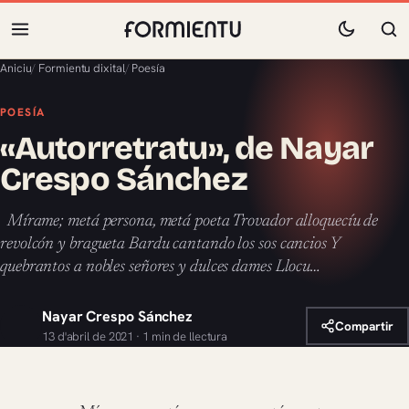
Aniciu
/
Formientu dixital
/
Poesía
POESÍA
«Autorretratu», de Nayar
Crespo Sánchez
Mírame; metá persona, metá poeta Trovador alloquecíu de
revolcón y bragueta Bardu cantando los sos cancios Y
quebrantos a nobles señores y dulces dames Llocu…
Nayar Crespo Sánchez
Compartir
13 d'abril de 2021 · 1 min de llectura