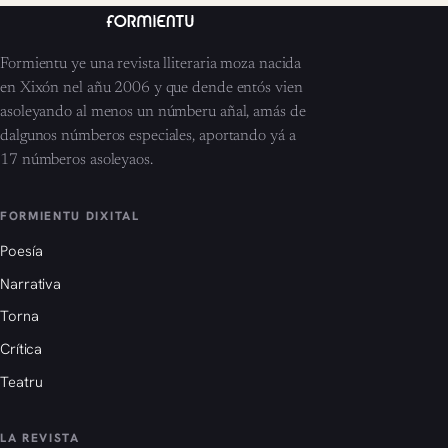
Formientu ye una revista lliteraria moza nacida
en Xixón nel añu 2006 y que dende entós vien
asoleyando al menos un númberu añal, amás de
dalgunos númberos especiales, aportando yá a
17 númberos asoleyaos.
FORMIENTU DIXITAL
Poesía
Narrativa
Torna
Crítica
Teatru
LA REVISTA