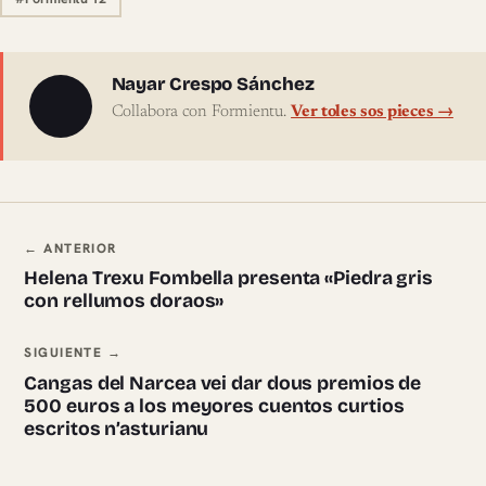
Sobre l'autor
Nayar Crespo Sánchez
Collabora con Formientu.
Ver toles sos pieces →
Navegación ente pieces
← ANTERIOR
Helena Trexu Fombella presenta «Piedra gris
con rellumos doraos»
SIGUIENTE →
Cangas del Narcea vei dar dous premios de
500 euros a los meyores cuentos curtios
escritos n’asturianu