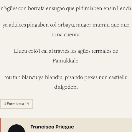
n’agües con borrafa ensugao que pidimiaben ensin llenda
ya adulces pingaben col orbayu, mugor murniu que nun
ta na cuenta.
Llueu coló’l cal al traviés les agües termales de
Pamukkale,
tou tan blancu ya blandiu, pisando pexes nun castiellu
d’algodón.
#Formientu 14
Sobre l'autor
Francisco Priegue