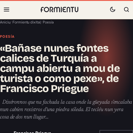
Aniciu
/
Formientu dixital
/
Poesía
POESÍA
«Bañase nunes fontes
calices de Turquía a
campu abiertu a mou de
turista o como pexe», de
Francisco Priegue
Dixéronnos que na fachada la casa onde la güeyada s’encalaba
nun cabíen rexistros d’una piedra sóleda. El tecléu nun yera
cosa de dos nun llugar…