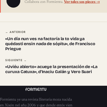
Collabora con Formientu.
Ver toles sos pieces →
Navegación ente pieces
← ANTERIOR
«Un día nun ves na factoría la to vida ya
quédasti ensin nada de sópitu», de Francisco
Priegue
SIGUIENTE →
«Uviéu abierto» acueye la presentación de «La
curuxa Catuxa», d’Inaciu Galán y Vero Suari
Formientu ye una revista lliteraria moza nacida
en Xixón nel añu 2006 y que dende entós vien