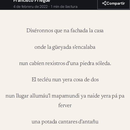
Francisco Priegue
Compartir
4 de febreru de 2022 · 1 min de llectura
Dixéronnos que na fachada la casa
onde la güeyada s’encalaba
nun cabíen rexistros d’una piedra sóleda.
El tecléu nun yera cosa de dos
nun llugar allumáu’l mapamundi ya naide yera pá pa
ferver
una potada cantares d’antañu