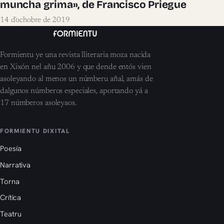
muncha grima», de Francisco Priegue
14 d'ochobre de 2019
Formientu ye una revista lliteraria moza nacida
en Xixón nel añu 2006 y que dende entós vien
asoleyando al menos un númberu añal, amás de
dalgunos númberos especiales, aportando yá a
17 númberos asoleyaos.
FORMIENTU DIXITAL
Poesía
Narrativa
Torna
Crítica
Teatru