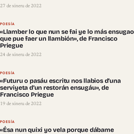
27 de xineru de 2022
POESÍA
«Llamber lo que nun se fai ye lo más ensugao
que pue faer un llambión», de Francisco
Priegue
24 de xineru de 2022
POESÍA
«Futuru o pasáu escritu nos llabios d’una
serviyeta d’un restorán ensugáu», de
Francisco Priegue
19 de xineru de 2022
POESÍA
«Ésa nun quixi yo vela porque dábame