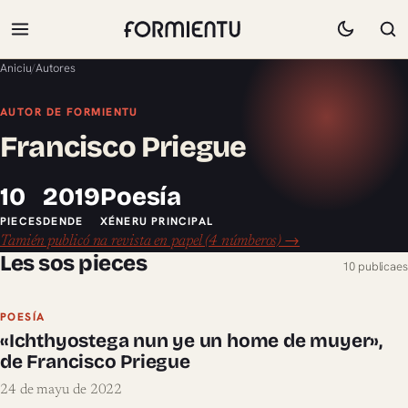
Aniciu
/
Autores
AUTOR DE FORMIENTU
Francisco Priegue
10
2019
Poesía
PIECES
DENDE
XÉNERU PRINCIPAL
Tamién publicó na revista en papel (4 númberos) →
Les sos pieces
10 publicaes
POESÍA
«Ichthyostega nun ye un home de muyer»,
de Francisco Priegue
24 de mayu de 2022