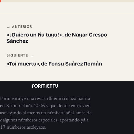
Navegación ente pieces
← ANTERIOR
» ¡Quiero un fíu tuyu! «, de Nayar Crespo
Sánchez
SIGUIENTE →
«Toi muertu», de Fonsu Suárez Román
Formientu ye una revista lliteraria moza nacida
en Xixón nel añu 2006 y que dende entós vien
asoleyando al menos un númberu añal, amás de
dalgunos númberos especiales, aportando yá a
17 númberos asoleyaos.