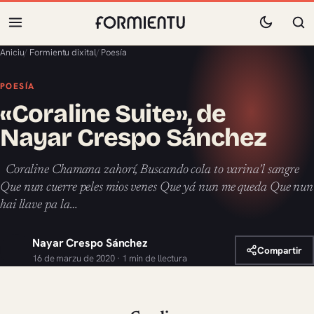
Aniciu
/
Formientu dixital
/
Poesía
POESÍA
«Coraline Suite», de
Nayar Crespo Sánchez
Coraline Chamana zahorí, Buscando cola to varina’l sangre
Que nun cuerre peles mios venes Que yá nun me queda Que nun
hai llave pa la…
Nayar Crespo Sánchez
Compartir
16 de marzu de 2020 · 1 min de llectura