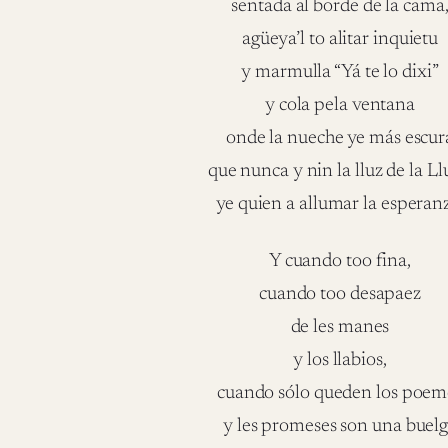
sentada al borde de la cama
agüeya’l to alitar inquietu
y marmulla “Yá te lo dixi”
y cola pela ventana
onde la nueche ye más escur
que nunca y nin la lluz de la L
ye quien a allumar la esperan
Y cuando too fina,
cuando too desapaez
de les manes
y los llabios,
cuando sólo queden los poem
y les promeses son una buel