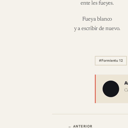
ente les fueyes.
Fueya blanco
y a escribir de nuevo.
#Formientu 12
Sobre 
A
C
Navegación en
← ANTERIOR