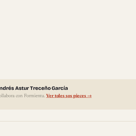
l'autor
ndrés Astur Treceño García
ollabora con Formientu.
Ver toles sos pieces →
te pieces