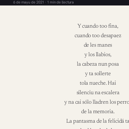
6 de mayu de 2021 · 1 min de llectura
Y cuando too fina,
cuando too desapaez
de les manes
y los llabios,
la cabeza nun posa
y ta sollerte
tola nueche. Hai
silenciu na escalera
y na cai sólo lladren los perr
de la memoria.
La pantasma de la felicidá t