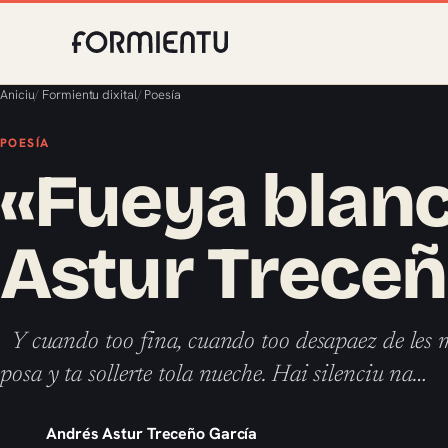
Aniciu
/
Formientu dixital
/
Poesía
POESÍA
«Fueya blanc
Astur Treceñ
Y cuando too fina, cuando too desapaez de les ma
posa y ta sollerte tola nueche. Hai silenciu na…
Andrés Astur Treceño García