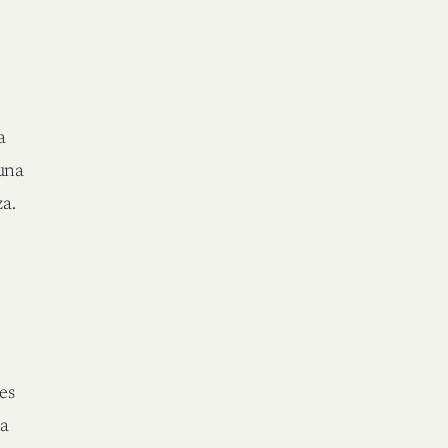
,
a
luna
za.
es
ga