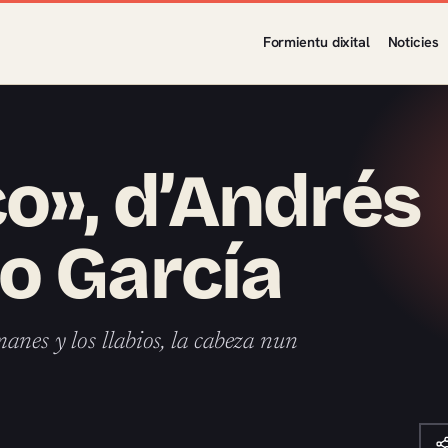
Formientu dixital
Noticies
o», d’Andrés
o García
nes y los llabios, la cabeza nun