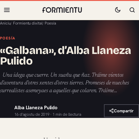
Aniciu
/
Formientu dixital
/
Poesía
POESÍA
«Galbana», d’Alba Llaneza
Pulido
Una idega que cuerre. Un suañu que ñaz. Tráime vientos
d’aventura d’otres xentes d’otres tierres. Promeses de nueches
surrealistes asemeyaes a aquelles que colaren. Tráime…
Alba Llaneza Pulido
Compartir
16 d'agostu de 2019 · 1 min de llectura