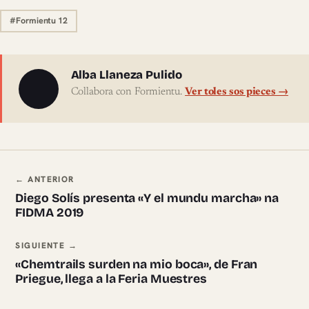
#Formientu 12
Sobre l'autor
Alba Llaneza Pulido
Collabora con Formientu.
Ver toles sos pieces →
Navegación ente pieces
← ANTERIOR
Diego Solís presenta «Y el mundu marcha» na
FIDMA 2019
SIGUIENTE →
«Chemtrails surden na mio boca», de Fran
Priegue, llega a la Feria Muestres