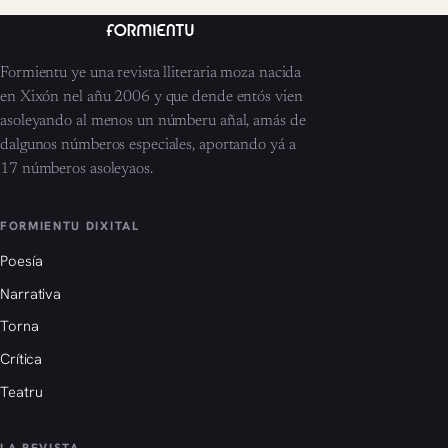
Formientu ye una revista lliteraria moza nacida
en Xixón nel añu 2006 y que dende entós vien
asoleyando al menos un númberu añal, amás de
dalgunos númberos especiales, aportando yá a
17 númberos asoleyaos.
FORMIENTU DIXITAL
Poesía
Narrativa
Torna
Crítica
Teatru