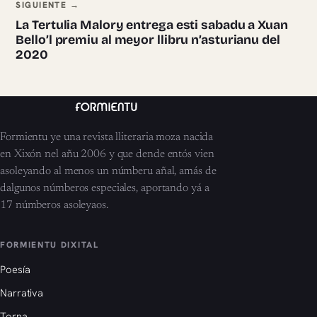
SIGUIENTE →
La Tertulia Malory entrega esti sabadu a Xuan
Bello’l premiu al meyor llibru n’asturianu del
2020
Formientu ye una revista lliteraria moza nacida
en Xixón nel añu 2006 y que dende entós vien
asoleyando al menos un númberu añal, amás de
dalgunos númberos especiales, aportando yá a
17 númberos asoleyaos.
FORMIENTU DIXITAL
Poesía
Narrativa
Torna