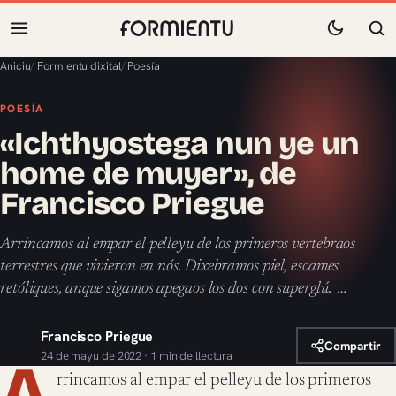
Aniciu
/
Formientu dixital
/
Poesía
POESÍA
«Ichthyostega nun ye un
home de muyer», de
Francisco Priegue
Arrincamos al empar el pelleyu de los primeros vertebraos
terrestres que vivieron en nós. Dixebramos piel, escames
retóliques, anque sigamos apegaos los dos con superglú. …
Francisco Priegue
Compartir
24 de mayu de 2022 · 1 min de llectura
A
rrincamos al empar el pelleyu de los primeros