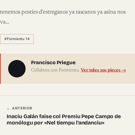
tenemos postíes d’estreganos ya tascanos ya asina nos
va…
#Formientu 14
Sobre l'autor
Francisco Priegue
Collabora con Formientu.
Ver toles sos pieces →
Navegación ente pieces
← ANTERIOR
Inaciu Galán faise col Premiu Pepe Campo de
monólogu por «Nel tiempu l’andanciu»