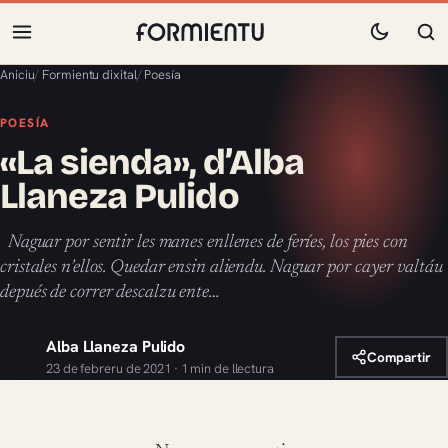
Aniciu
/
Formientu dixital
/
Poesía
POESÍA
«La sienda», d’Alba
Llaneza Pulido
Naguar por sentir les manes enllenes de feríes, los pies con
cristales n’ellos. Quedar ensin aliendu. Naguar por cayer valtáu
depués de correr descalzu ente…
Alba Llaneza Pulido
Compartir
23 de febreru de 2021 · 1 min de llectura