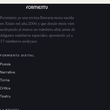
Formientu ye una revista lliteraria moza nacida
en Xixón nel añu 2006 y que dende entós vien
asoleyando al menos un númberu añal, amás de
dalgunos númberos especiales, aportando yá a
17 númberos asoleyaos.
FORMIENTU DIXITAL
Poesía
Narrativa
Torna
Crítica
Teatru