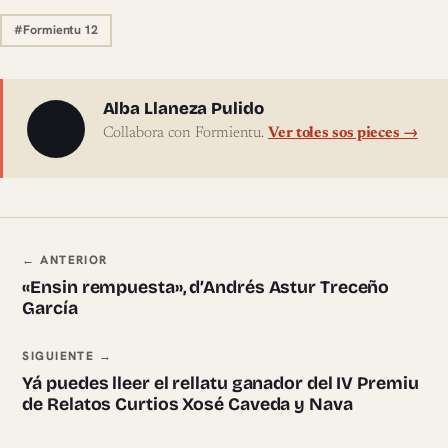
#Formientu 12
Sobre l'autor
Alba Llaneza Pulido
Collabora con Formientu.
Ver toles sos pieces →
Navegación ente pieces
← ANTERIOR
«Ensin rempuesta», d’Andrés Astur Treceño
García
SIGUIENTE →
Yá puedes lleer el rellatu ganador del IV Premiu
de Relatos Curtios Xosé Caveda y Nava