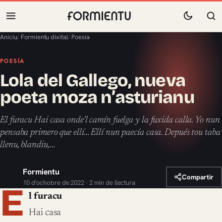
Aniciu
/
Formientu dixital
/
Poesía
POESÍA
Lola del Gallego, nueva
poeta moza n’asturianu
El furacu Hai casa onde’l camín fuelga y la fuxida calla. Yo nun
pensaba primero que ellí… Ellí nun paecía casa. Depués tou taba
llenu, blandiu,…
Formientu
Compartir
10 d'ochobre de 2022 · 2 min de llectura
E
l furacu
Hai casa