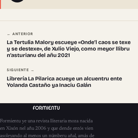
Navegación ente pieces
← ANTERIOR
La Tertulia Malory escueye «Onde’l caos se texe
y se destexe», de Xulio Viejo, como meyor llibru
n’asturianu del añu 2021
SIGUIENTE →
Librería La Pilarica acueye un alcuentru ente
Yolanda Castaño ya Inaciu Galán
Formientu ye una revista lliteraria moza nacida
en Xixón nel añu 2006 y que dende entós vien
asoleyando al menos un númberu añal, amás de