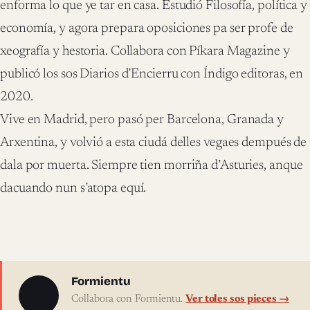
enforma lo que ye tar en casa. Estudió Filosofía, política y
economía, y agora prepara oposiciones pa ser profe de
xeografía y hestoria. Collabora con Píkara Magazine y
publicó los sos Diarios d’Encierru con Índigo editoras, en
2020.
Vive en Madrid, pero pasó per Barcelona, Granada y
Arxentina, y volvió a esta ciudá delles vegaes dempués de
dala por muerta. Siempre tien morriña d’Asturies, anque
dacuando nun s’atopa equí.
Sobre l'autor
Formientu
Collabora con Formientu.
Ver toles sos pieces →