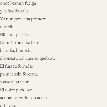
onde’l camín fuelga
y la fuxida calla.
Yo nun pensaba primero
que ellí…
Ellí nun paecía casa.
Depués tou taba llenu,
blandiu, húmedu,
dispuestu pal cuerpu quebráu.
El furacu formóse
pa mi ensin forcexu,
suave dilatación.
El dolor pudo ser
acunáu, atendíu, escaecíu,
orbayáu.