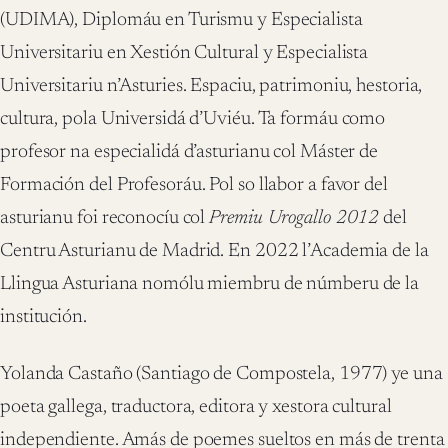
(UDIMA), Diplomáu en Turismu y Especialista
Universitariu en Xestión Cultural y Especialista
Universitariu n’Asturies. Espaciu, patrimoniu, hestoria,
cultura, pola Universidá d’Uviéu. Ta formáu como
profesor na especialidá d’asturianu col Máster de
Formación del Profesoráu. Pol so llabor a favor del
asturianu foi reconocíu col
Premiu Urogallo 2012
del
Centru Asturianu de Madrid. En 2022 l’Academia de la
Llingua Asturiana nomólu miembru de númberu de la
institución.
Yolanda Castaño (Santiago de Compostela, 1977) ye una
poeta gallega, traductora, editora y xestora cultural
independiente. Amás de poemes sueltos en más de trenta