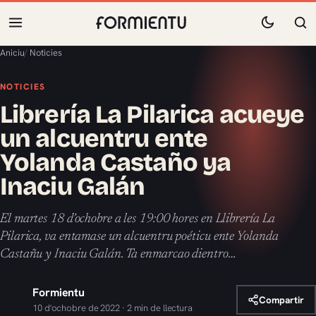
Aniciu
/
Noticies
NOTICIES
Librería La Pilarica acueye
un alcuentru ente
Yolanda Castaño ya
Inaciu Galán
El martes 18 d’ochobre a les 19:00 hores en Llibrería La
Pilarica, va entamase un alcuentru poéticu ente Yolanda
Castañu y Inaciu Galán. Ta enmarcao dientro…
Formientu
Compartir
10 d'ochobre de 2022 · 2 min de llectura