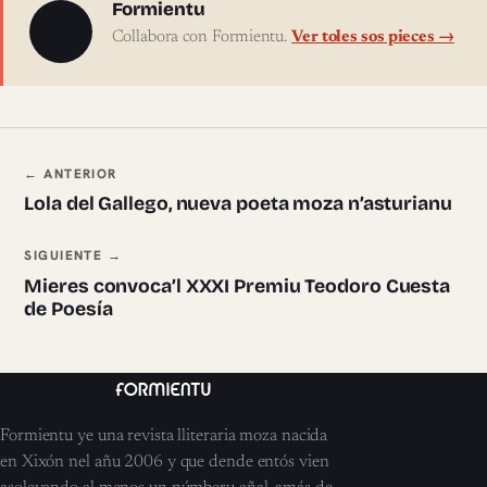
Sobre l'autor
Formientu
Collabora con Formientu.
Ver toles sos pieces →
Navegación ente pieces
← ANTERIOR
Lola del Gallego, nueva poeta moza n’asturianu
SIGUIENTE →
Mieres convoca’l XXXI Premiu Teodoro Cuesta
de Poesía
Formientu ye una revista lliteraria moza nacida
en Xixón nel añu 2006 y que dende entós vien