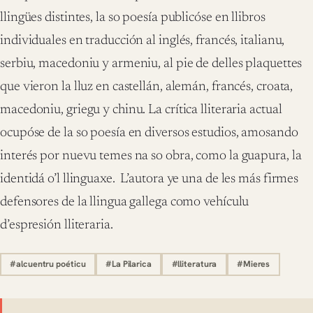
llingües distintes, la so poesía publicóse en llibros
individuales en traducción al inglés, francés, italianu,
serbiu, macedoniu y armeniu, al pie de delles plaquettes
que vieron la lluz en castellán, alemán, francés, croata,
macedoniu, griegu y chinu. La crítica lliteraria actual
ocupóse de la so poesía en diversos estudios, amosando
interés por nuevu temes na so obra, como la guapura, la
identidá o’l llinguaxe. L’autora ye una de les más firmes
defensores de la llingua gallega como vehículu
d’espresión lliteraria.
#alcuentru poéticu
#La Pilarica
#lliteratura
#Mieres