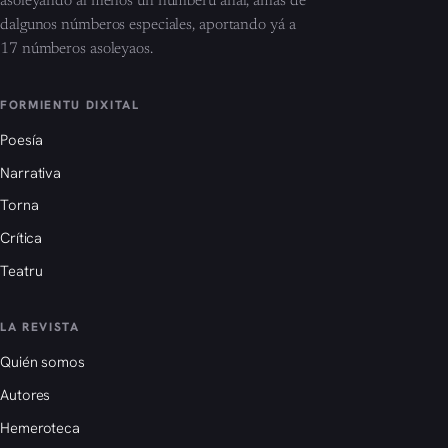
asoleyando al menos un númberu añal, amás de
dalgunos númberos especiales, aportando yá a
17 númberos asoleyaos.
FORMIENTU DIXITAL
Poesía
Narrativa
Torna
Crítica
Teatru
LA REVISTA
Quién somos
Autores
Hemeroteca