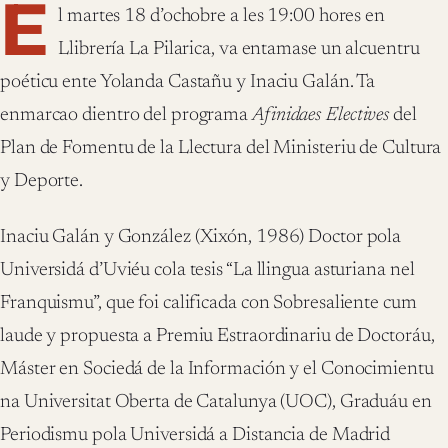
E
l martes 18 d’ochobre a les 19:00 hores en
Llibrería La Pilarica, va entamase un alcuentru
poéticu ente Yolanda Castañu y Inaciu Galán. Ta
enmarcao dientro del programa
Afinidaes Electives
del
Plan de Fomentu de la Llectura del Ministeriu de Cultura
y Deporte.
Inaciu Galán y González
(Xixón, 1986) Doctor pola
Universidá d’Uviéu cola tesis “La llingua asturiana nel
Franquismu”, que foi calificada con Sobresaliente cum
laude y propuesta a Premiu Estraordinariu de Doctoráu,
Máster en Sociedá de la Información y el Conocimientu
na Universitat Oberta de Catalunya (UOC), Graduáu en
Periodismu pola Universidá a Distancia de Madrid