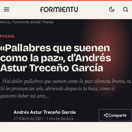
Aniciu
/
Formientu dixital
/
Poesía
POESÍA
«Pallabres que suenen
como la paz», d’Andrés
Astur Treceño García
Hai delles pallabres que suenen como la paz: silenciu, branu, tu.
Si les pronuncies sele, abriendo despacio la boca, como si
quixeres beber tol aire,…
Andrés Astur Treceño García
Compartir
27 d'abril de 2021 · 1 min de llectura