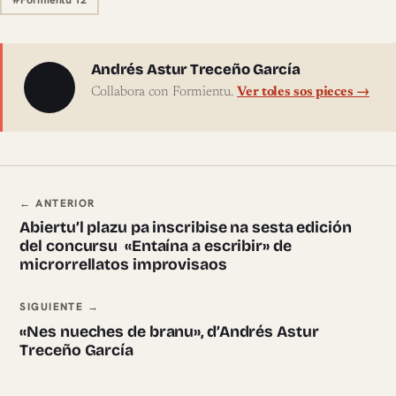
Sobre l'autor
Andrés Astur Treceño García
Collabora con Formientu.
Ver toles sos pieces →
Navegación ente pieces
← ANTERIOR
Abiertu’l plazu pa inscribise na sesta edición
del concursu «Entaína a escribir» de
microrrellatos improvisaos
SIGUIENTE →
«Nes nueches de branu», d’Andrés Astur
Treceño García