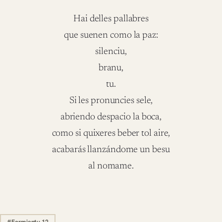
Hai delles pallabres
que suenen como la paz:
silenciu,
branu,
tu.
Si les pronuncies sele,
abriendo despacio la boca,
como si quixeres beber tol aire,
acabarás llanzándome un besu
al nomame.
#Formientu 12