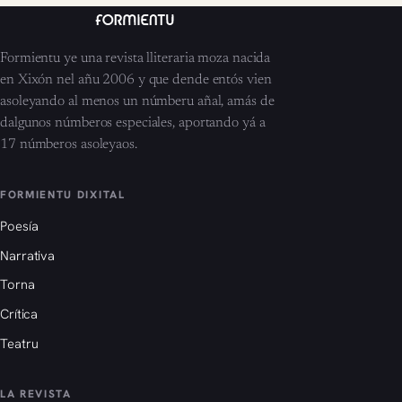
Formientu ye una revista lliteraria moza nacida
en Xixón nel añu 2006 y que dende entós vien
asoleyando al menos un númberu añal, amás de
dalgunos númberos especiales, aportando yá a
17 númberos asoleyaos.
FORMIENTU DIXITAL
Poesía
Narrativa
Torna
Crítica
Teatru
LA REVISTA