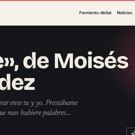
Formientu dixital
Noticies
», de Moisés
dez
ar ente tu y yo. Prestábame
 que nun hubiere palabres…