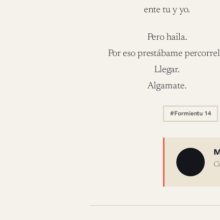
ente tu y yo.
Pero haila.
Por eso prestábame percorrel
Llegar.
Algamate.
#Formientu 14
Sobre 
M
C