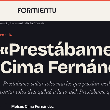
Aniciu
/
Formientu dixital
/
Poesía
POESÍA
«Prestábame
Cima Fernán
Prestábame valtar toles muries que puedan medr
contar tolos díes qu’hai a la to piel. Prestábame
Moisés Cima Fernández