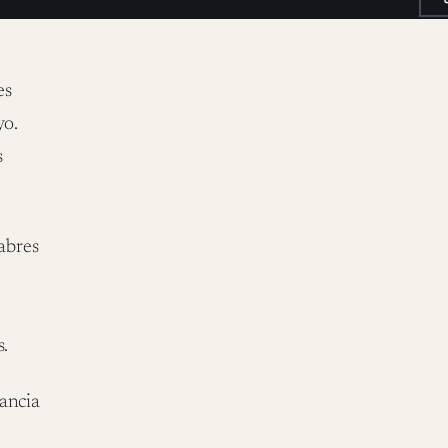
es
yo.
s
abres
s.
ancia