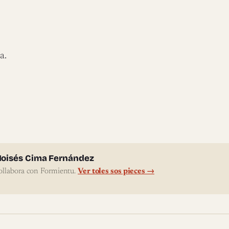
a.
l'autor
oisés Cima Fernández
ollabora con Formientu.
Ver toles sos pieces →