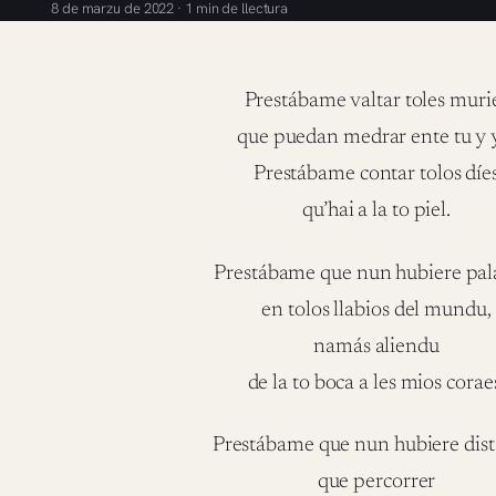
8 de marzu de 2022 · 1 min de llectura
Prestábame valtar toles muri
que puedan medrar ente tu y 
Prestábame contar tolos díe
qu’hai a la to piel.
Prestábame que nun hubiere pal
en tolos llabios del mundu,
namás aliendu
de la to boca a les mios corae
Prestábame que nun hubiere dist
que percorrer