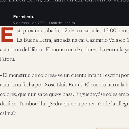
Formientu
9 de marzu de 2022 · 1 min de llectura
E
sti próximu sábadu, 12 de marzu, a les 13:00 hores
La Buena Letra, asitiada na cai Casimirio Velasco 1
asturianu del llibru «El monstruu de colores. La entrada y
l’aforu.
«El monstruu de colores» ye un cuentu infantil escritu por
asturianu fecha por Xosé Lluis Remis. El cuentu narra la 
colores, que nun sabe que-y pasa. Enguedeyóse coles emoc
desfacer l’emborollu. ¿Sedrá quien a poner n’orde la allegría,
calma?