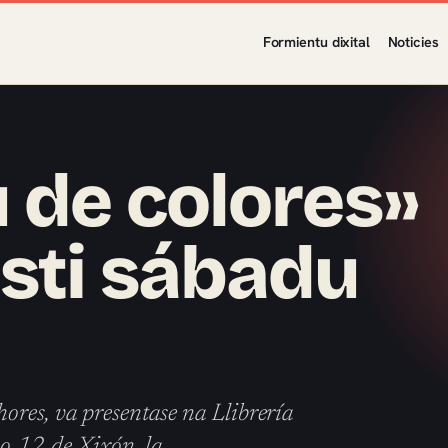
Formientu dixital
Noticies
 de colores»
sti sábadu
ores, va presentase na Llibrería
co 12 de Xixón, la…