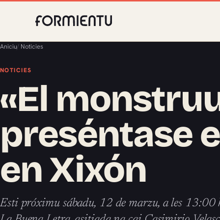
Aniciu
/
Noticies
NOTICIES
«El monstruu
preséntase e
en Xixón
Esti próximu sábadu, 12 de marzu, a les 13:00 h
La Buena Letra, asitiada na cai Casimirio Velas