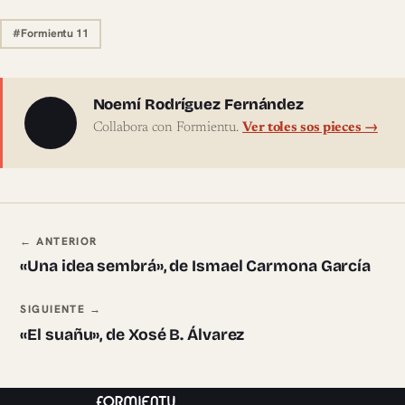
#Formientu 11
Sobre l'autor
Noemí Rodríguez Fernández
Collabora con Formientu.
Ver toles sos pieces →
Navegación ente pieces
← ANTERIOR
«Una idea sembrá», de Ismael Carmona García
SIGUIENTE →
«El suañu», de Xosé B. Álvarez