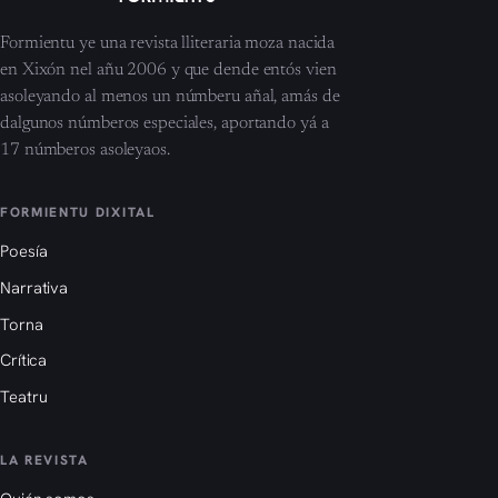
Formientu ye una revista lliteraria moza nacida
en Xixón nel añu 2006 y que dende entós vien
asoleyando al menos un númberu añal, amás de
dalgunos númberos especiales, aportando yá a
17 númberos asoleyaos.
FORMIENTU DIXITAL
Poesía
Narrativa
Torna
Crítica
Teatru
LA REVISTA