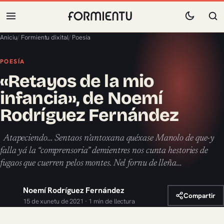
Aniciu
/
Formientu dixital
/
Poesía
POESÍA
«Retayos de la mio
infancia», de Noemí
Rodríguez Fernández
Atapeciendo… Sentaos n’antoxana quéxase Manolo de que-y
falla yá la “comprensoria” demientres nos cunta hestories de
fugaos que cuerren pelos montes. Nel fornu de lleña…
Noemí Rodríguez Fernández
Compartir
15 de xunetu de 2021 · 1 min de llectura