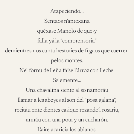
Atapeciendo…
Sentaos n’antoxana
quéxase Manolo de que-y
falla yá la “comprensoria”
demientres nos cunta hestories de fugaos que cuerren
pelos montes.
Nel fornu de lleña faise l’árroz con lleche.
Selemente…
Una chavalina siente al so namoráu
llamar a les abeyes al son del “posa galana”,
recitáu ente dientes casique rezando’l rosariu,
armáu con una pota y un cucharón.
L’aire acaricia los ablanos,