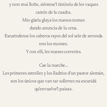
y non mui lloñe, siéntese’l tintinéu de les vaques
camín de la cuadra.
Mio güela glaya los nuesos nomes
dando anuncia de la cena.
Escuéndense los caberos rayos del sol sele de seronda
tres los montes.
Y con elli, les nueses correríes.
Cae la nueche…
Les primeres estrelles y los lladríos d’un pastor alemán,
son los únicos que van tar sollertes na escuridá
qu’envuelve’l paisax.