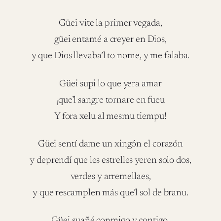
Güei vite la primer vegada,
güei entamé a creyer en Dios,
y que Dios llevaba’l to nome, y me falaba.
Güei supi lo que yera amar
¡que’l sangre tornare en fueu
Y fora xelu al mesmu tiempu!
Güei sentí dame un xingón el corazón
y deprendí que les estrelles yeren solo dos,
verdes y arremellaes,
y que rescamplen más que’l sol de branu.
Güei suañé conmigo y contigo,