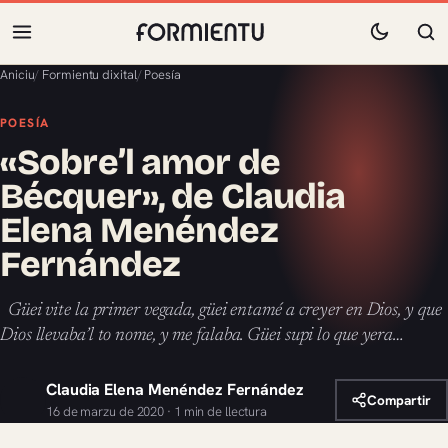
Aniciu
/
Formientu dixital
/
Poesía
POESÍA
«Sobre’l amor de
Bécquer», de Claudia
Elena Menéndez
Fernández
Güei vite la primer vegada, güei entamé a creyer en Dios, y que
Dios llevaba’l to nome, y me falaba. Güei supi lo que yera…
Claudia Elena Menéndez Fernández
Compartir
16 de marzu de 2020 · 1 min de llectura