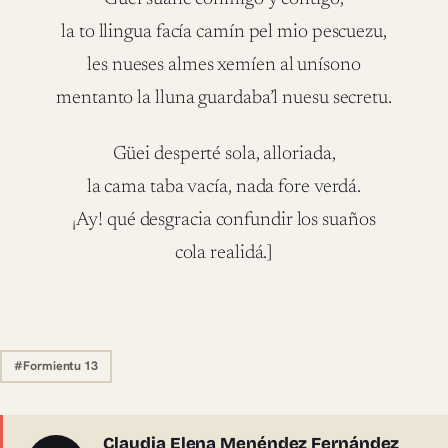
la to llingua facía camín pel mio pescuezu,
les nueses almes xemíen al unísono
mentanto la lluna guardaba’l nuesu secretu.
Güei desperté sola, alloriada,
la cama taba vacía, nada fore verdá.
¡Ay! qué desgracia confundir los suaños
cola realidá.]
#Formientu 13
Claudia Elena Menéndez Fernández