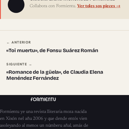
Sobre l'autor
Collabora con Formientu.
Ver toles sos pieces →
Navegación ente pieces
← ANTERIOR
«Toi muertu», de Fonsu Suárez Román
SIGUIENTE →
«Romance de la güela», de Claudia Elena
Menéndez Fernández
Formientu ye una revista lliteraria moza nacida
en Xixón nel añu 2006 y que dende entós vien
asoleyando al menos un númberu añal, amás de