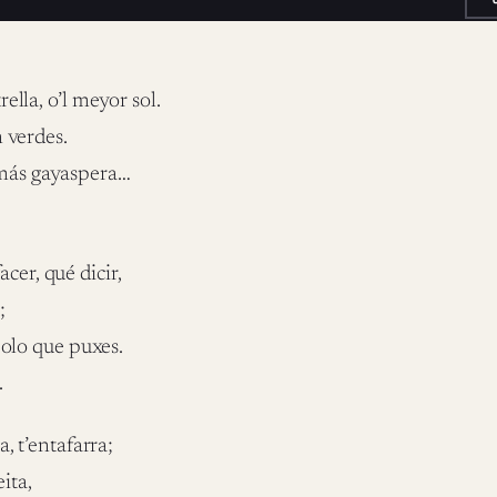
ella, o’l meyor sol.
 verdes.
 más gayaspera…
cer, qué dicir,
;
polo que puxes.
.
, t’entafarra;
eita,