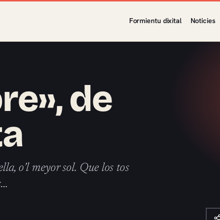
Formientu dixital
Noticies
re», de
ta
la, o’l meyor sol. Que los tos
s…