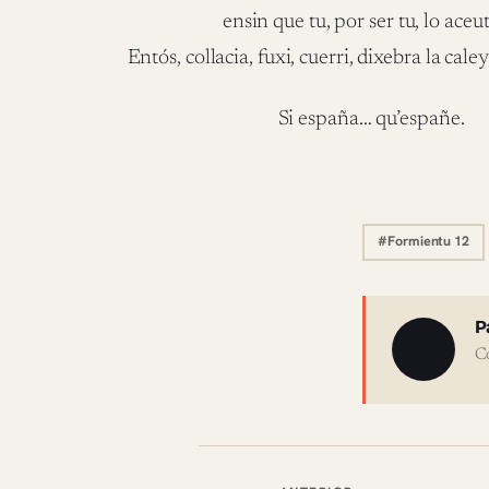
ensin que tu, por ser tu, lo aceu
Entós, collacia, fuxi, cuerri, dixebra la cal
Si españa… qu’españe.
#Formientu 12
Sobre 
P
C