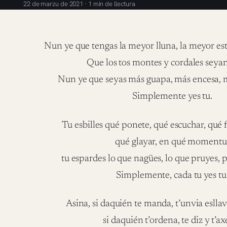
22 de marzu de 2021 · 1 min de llectura
Nun ye que tengas la meyor lluna, la meyor estr
Que los tos montes y cordales seyan
Nun ye que seyas más guapa, más encesa,
Simplemente yes tu.
Tu esbilles qué ponete, qué escuchar, qué fa
qué glayar, en qué momentu
tu espardes lo que nagües, lo que pruyes, 
Simplemente, cada tu yes tu
Asina, si daquién te manda, t’unvia esllava
si daquién t’ordena, te diz y t’ax