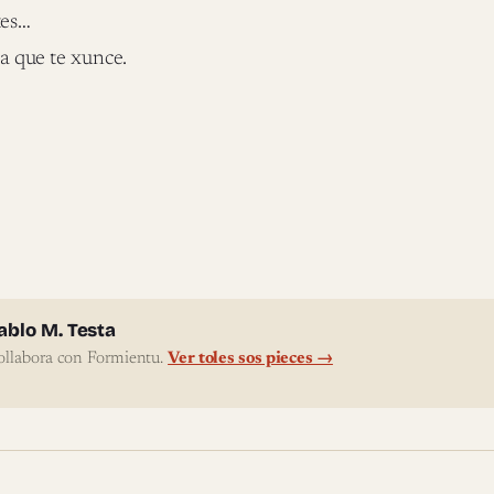
tes…
eya que te xunce.
l'autor
ablo M. Testa
ollabora con Formientu.
Ver toles sos pieces →