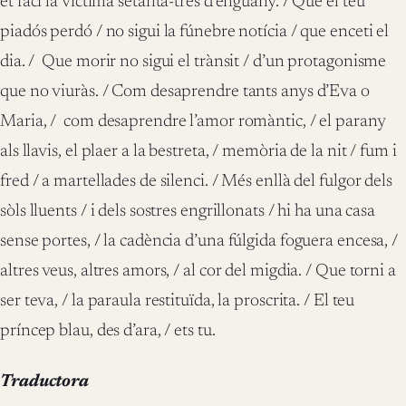
et faci la víctima setanta-tres d’enguany. / Que el teu
piadós perdó / no sigui la fúnebre notícia / que enceti el
dia. / Que morir no sigui el trànsit / d’un protagonisme
que no viuràs. / Com desaprendre tants anys d’Eva o
Maria, / com desaprendre l’amor romàntic, / el parany
als llavis, el plaer a la bestreta, / memòria de la nit / fum i
fred / a martellades de silenci. / Més enllà del fulgor dels
sòls lluents / i dels sostres engrillonats / hi ha una casa
sense portes, / la cadència d’una fúlgida foguera encesa, /
altres veus, altres amors, / al cor del migdia. / Que torni a
ser teva, / la paraula restituïda, la proscrita. / El teu
príncep blau, des d’ara, / ets tu.
Traductora