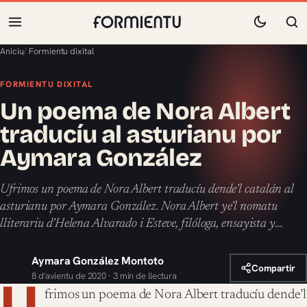
Aniciu
/
Formientu dixital
FORMIENTU DIXITAL
Un poema de Nora Albert
traducíu al asturianu por
Aymara González
Ufrimos un poema de Nora Albert traducíu dende’l catalán al
asturianu por Aymara González. Nora Albert ye’l nomatu
lliterariu d’Helena Alvarado i Esteve, filóloga, ensayista y…
Aymara González Montoto
Compartir
8 d'avientu de 2020 · 3 min de llectura
U
frimos un poema de Nora Albert traducíu dende’l