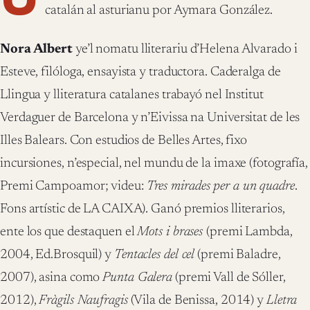
catalán al asturianu por Aymara González.
Nora Albert
ye’l nomatu lliterariu d’Helena Alvarado i
Esteve, filóloga, ensayista y traductora. Caderalga de
Llingua y lliteratura catalanes trabayó nel Institut
Verdaguer de Barcelona y n’Eivissa na Universitat de les
Illes Balears. Con estudios de Belles Artes, fixo
incursiones, n’especial, nel mundu de la imaxe (fotografía,
Premi Campoamor; videu:
Tres mirades per a un quadre
.
Fons artístic de LA CAIXA). Ganó premios lliterarios,
ente los que destaquen el
Mots i brases
(premi Lambda,
2004, Ed.Brosquil) y
Tentacles del cel
(premi Baladre,
2007), asina como
Punta Galera
(premi Vall de Sóller,
2012),
Fràgils Naufragis
(Vila de Benissa, 2014) y
Lletra