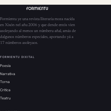
Formientu ye una revista lliteraria moza nacida
en Xixón nel añu 2006 y que dende entós vien
asoleyando al menos un númberu añal, amás de
dalgunos númberos especiales, aportando yá a
17 númberos asoleyaos.
FORMIENTU DIXITAL
Poesía
Narrativa
Torna
Crítica
Teatru