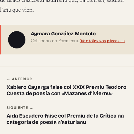
de dellos clásicos al asturianu que, pa bien ser, saldrán
l’añu que vien.
Sobre l'autor
Aymara González Montoto
Collabora con Formientu.
Ver toles sos pieces →
Navegación ente pieces
← ANTERIOR
Xabiero Cayarga faise col XXIX Premiu Teodoro
Cuesta de poesía con «Mazanes d’iviernu»
SIGUIENTE →
Aida Escudero faise col Premiu de la Crítica na
categoría de poesía n’asturianu