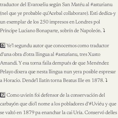
traductor del Evanxeliu según San Matéu al #asturianu
(nel que ye probable qu’Acebal collaborare). Esti dedíca-y
un exemplar de los 250 impresos en Londres pol
Príncipe Luciano Bonaparte, sobrín de Napoleón. ⤵️‬
‪6️⃣ Ye’l segundu autor que conocemos como traductor
d’una obra d’otra llingua al #asturianu, tres Xusto
Amandi. Y esa torna faila dempués de que Menéndez
Pelayo dixera que nesta llingua nun yera posible espresar
a Horacio. Dende’l llatín torna Beatus Ille en 1878. ⤵️‬
‪7️⃣ Como uvieín foi defensor de la conservación del
carbayón que dio’l nome a los pobladores d’#Uviéu y que
se valtó en 1879 pa enanchar la cai Uría. Conservó delles