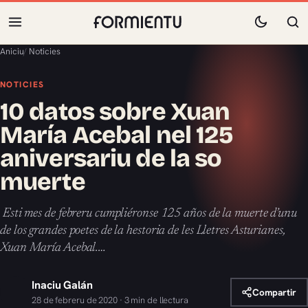
Aniciu
/
Noticies
NOTICIES
10 datos sobre Xuan
María Acebal nel 125
aniversariu de la so
muerte
‪ Esti mes de febreru cumpliéronse 125 años de la muerte d’unu
de los grandes poetes de la hestoria de les Lletres Asturianes,
Xuan María Acebal.…
Inaciu Galán
Compartir
28 de febreru de 2020 · 3 min de llectura