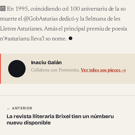
‪🔟 En 1995, coincidiendo col 100 aniversariu de la so
muerte el @GobAsturias dedicó-y la Selmana de les
Lletres Asturianes. Amás el principal premiu de poesía
n’#asturianu lleva’l so nome. ⏺‬
Sobre l'autor
Inaciu Galán
Collabora con Formientu.
Ver toles sos pieces →
Navegación ente pieces
← ANTERIOR
La revista lliteraria Brixel tien un númberu
nuevu disponible