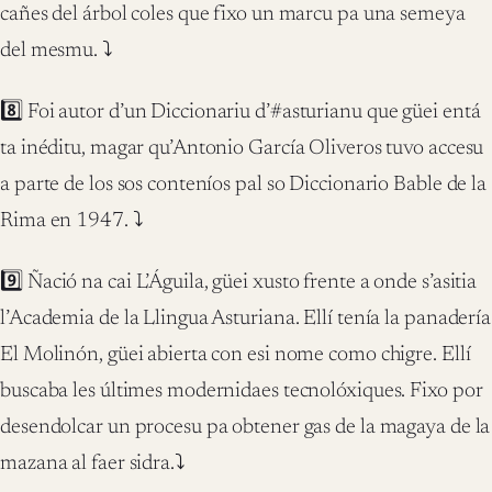
cañes del árbol coles que fixo un marcu pa una semeya
del mesmu. ⤵️‬
‪8️⃣ Foi autor d’un Diccionariu d’#asturianu que güei entá
ta inéditu, magar qu’Antonio García Oliveros tuvo accesu
a parte de los sos conteníos pal so Diccionario Bable de la
Rima en 1947. ⤵️‬
‪9️⃣ Ñació na cai L’Águila, güei xusto frente a onde s’asitia
l’Academia de la Llingua Asturiana. Ellí tenía la panadería
El Molinón, güei abierta con esi nome como chigre. Ellí
buscaba les últimes modernidaes tecnolóxiques. Fixo por
desendolcar un procesu pa obtener gas de la magaya de la
mazana al faer sidra.⤵️‬