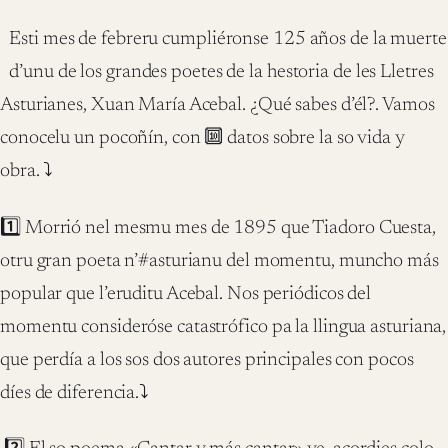
Esti mes de febreru cumpliéronse 125 años de la muerte
d’unu de los grandes poetes de la hestoria de les Lletres
Asturianes, Xuan María Acebal. ¿Qué sabes d’él?. Vamos
conocelu un pocoñín, con 🔟 datos sobre la so vida y
obra. ⤵️‬
‪1️⃣ Morrió nel mesmu mes de 1895 que Tiadoro Cuesta,
otru gran poeta n’#asturianu del momentu, muncho más
popular que l’eruditu Acebal. Nos periódicos del
momentu consideróse catastrófico pa la llingua asturiana,
que perdía a los sos dos autores principales con pocos
díes de diferencia.⤵️‬