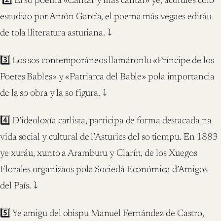
‪ ‪2️⃣ El so poema «Cantar y más cantar» ye, acordies colo
estudiao por Antón García, el poema más vegaes editáu
de tola lliteratura asturiana. ⤵️‬
‪3️⃣ Los sos contemporáneos llamáronlu «Príncipe de los
Poetes Bables» y «Patriarca del Bable» pola importancia
de la so obra y la so figura. ⤵️‬
‪4️⃣ D’ideoloxía carlista, participa de forma destacada na
vida social y cultural de l’Asturies del so tiempu. En 1883
ye xuráu, xunto a Aramburu y Clarín, de los Xuegos
Florales organizaos pola Sociedá Económica d’Amigos
del País. ⤵️‬
‪5️⃣ Ye amigu del obispu Manuel Fernández de Castro,