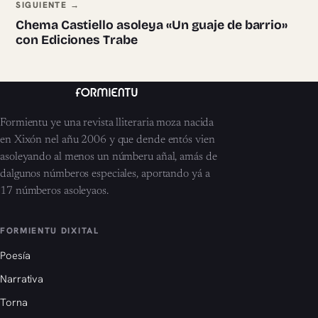
SIGUIENTE →
Chema Castiello asoleya «Un guaje de barrio»
con Ediciones Trabe
Formientu ye una revista lliteraria moza nacida
en Xixón nel añu 2006 y que dende entós vien
asoleyando al menos un númberu añal, amás de
dalgunos númberos especiales, aportando yá a
17 númberos asoleyaos.
FORMIENTU DIXITAL
Poesía
Narrativa
Torna