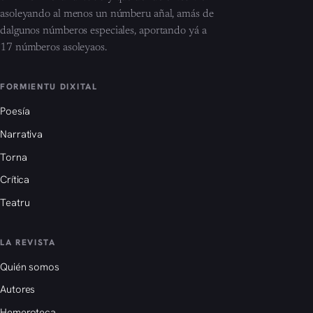
asoleyando al menos un númberu añal, amás de
dalgunos númberos especiales, aportando yá a
17 númberos asoleyaos.
FORMIENTU DIXITAL
Poesía
Narrativa
Torna
Crítica
Teatru
LA REVISTA
Quién somos
Autores
Hemeroteca