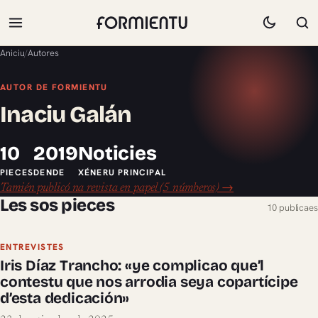
Aniciu
/
Autores
AUTOR DE FORMIENTU
Inaciu Galán
10
2019
Noticies
PIECES
DENDE
XÉNERU PRINCIPAL
Tamién publicó na revista en papel (5 númberos) →
Les sos pieces
10 publicaes
ENTREVISTES
Iris Díaz Trancho: «ye complicao que’l
contestu que nos arrodia seya copartícipe
d’esta dedicación»