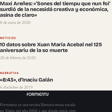
Maxi Areñes: «‘Sones del tiempu que nun foi’
surdió de la necesidá creativa y económica,
asina de claro»
8 de xunu de 2020
NOTICIES
10 datos sobre Xuan María Acebal nel 125
aniversariu de la so muerte
28 de febreru de 2020
NARRATIVA
«8:43», d’Inaciu Galán
6 d'ochobre de 2019
Formientu ye una revista lliteraria moza nacida
en Xixón nel añu 2006 y que dende entós vien