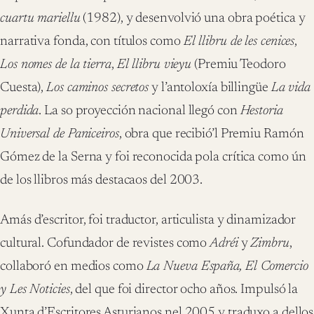
cuartu mariellu
(1982), y desenvolvió una obra poética y
narrativa fonda, con títulos como
El llibru de les cenices
,
Los nomes de la tierra
,
El llibru vieyu
(Premiu Teodoro
Cuesta),
Los caminos secretos
y l’antoloxía billingüe
La vida
perdida
. La so proyección nacional llegó con
Hestoria
Universal de Paniceiros
, obra que recibió’l Premiu Ramón
Gómez de la Serna y foi reconocida pola crítica como ún
de los llibros más destacaos del 2003.
Amás d’escritor, foi traductor, articulista y dinamizador
cultural. Cofundador de revistes como
Adréi
y
Zimbru
,
collaboró en medios como
La Nueva España
, El Comercio
y Les Noticies
, del que foi director ocho años. Impulsó la
Xunta d’Escritores Asturianos nel 2005 y traduxo a dellos