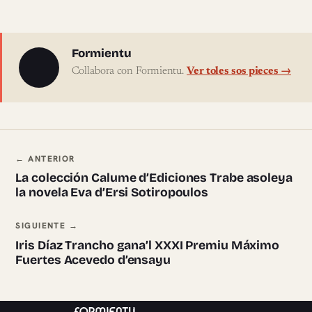
Sobre l'autor
Formientu
Collabora con Formientu.
Ver toles sos pieces →
Navegación ente pieces
← ANTERIOR
La colección Calume d’Ediciones Trabe asoleya
la novela Eva d’Ersi Sotiropoulos
SIGUIENTE →
Iris Díaz Trancho gana’l XXXI Premiu Máximo
Fuertes Acevedo d’ensayu