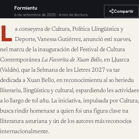
Formientu
Compartir
6 de setiembre de 2025 · 4 min de llectura
L
a conseyera de Cultura, Política Llingüística y
Deporte, Vanessa Gutiérrez, anunció esti xueves,
nel marcu de la inauguración del Festival de Cultura
Contemporánea
La Favorita de Xuan Bello
, en Ḷḷuarca
(Valdés), que la Selmana de les Lletres 2027 va tar
dedicada a Xuan Bello, en reconocimientu al so heriedu
lliterariu, llingüísticu y cultural, espardiendo les actividaes
a lo llargo de tol añu. La iniciativa, impulsada por Cultura,
busca rindir homenaxe a quien foi una figura clave na
lliteratura asturiana y ún de los autores más reconocíos
internacionalmente.