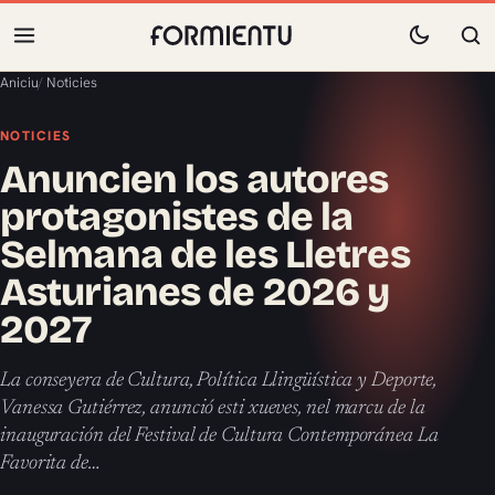
Aniciu
/
Noticies
NOTICIES
Anuncien los autores
protagonistes de la
Selmana de les Lletres
Asturianes de 2026 y
2027
La conseyera de Cultura, Política Llingüística y Deporte,
Vanessa Gutiérrez, anunció esti xueves, nel marcu de la
inauguración del Festival de Cultura Contemporánea La
Favorita de…