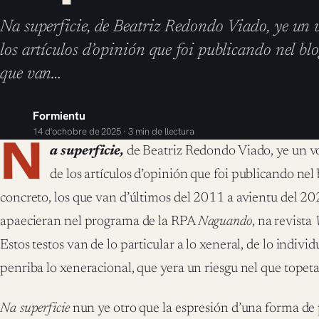
Na superficie, de Beatriz Redondo Viado, ye un 
los artículos d’opinión que foi publicando nel blo
que van…
Formientu
14 d'ochobre de 2025 · 3 min de llectura
N
a superficie,
de Beatriz Redondo Viado, ye un v
de los artículos d’opinión que foi publicando nel
concreto, los que van d’últimos del 2011 a avientu del 20
apaecieran nel programa de la RPA
Naguando
, na revista
Estos testos van de lo particular a lo xeneral, de lo individ
penriba lo xeneracional, que yera un riesgu nel que topeta
Na superficie
nun ye otro que la espresión d’una forma d