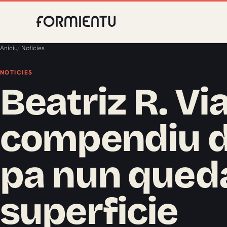
Aniciu
/
Noticies
NOTICIES
Beatriz R. Vi
compendiu d
pa nun qued
superficie