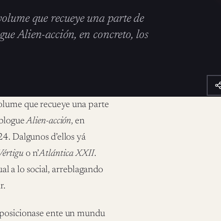
volume que recueye una parte de
gue Alien-acción, en concreto, los
olume que recueye una parte
 blogue
Alien-acción
, en
24. Dalgunos d’ellos yá
Vértigu
o n’
Atlántica XXII
.
ual a lo social, arreblagando
r.
e posicionase ente un mundu