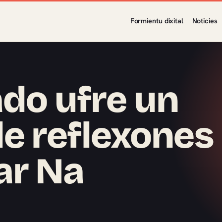
Formientu dixital
Noticies
ado ufre un
e reflexones
ar Na