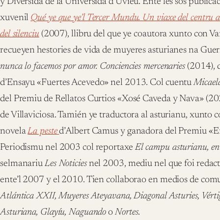
y Diversidá de la Universidá d’Uviéu. Ente les sos publicac
xuvenil
Qué ye que ye’l Tercer Mundu. Un viaxe del centru a l
del silenciu
(2007), llibru del que ye coautora xunto con Va
recueyen hestories de vida de muyeres asturianes na Guerr
nunca lo facemos por amor. Conciencies mercenaries
(2014), 
d’Ensayu «Fuertes Acevedo» nel 2013. Col cuentu
Micael
del Premiu de Rellatos Curtios «Xosé Caveda y Nava» (2
de Villaviciosa. Tamién ye traductora al asturianu, xunto 
novela
La peste
d’Albert Camus y ganadora del Premiu «E
Periodismu nel 2003 col reportaxe
El campu asturianu, en 
selmanariu
Les Noticies
nel 2003, mediu nel que foi redact
ente’l 2007 y el 2010. Tien collaborao en medios de co
Atlántica XXII, Muyeres Ateyavana, Diagonal Asturies, Vért
Asturiana, Glayíu, Naguando
o
Nortes
.