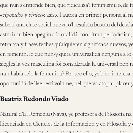
que nun s’entiende bien, que ridiculiza’l feminismu o, de f
«
cipotudos y viriles
»; asiste l’autora en primer persona al 
sabe si una clase social nueva o’l resultáu buscáu del desc
asturianu bien apegáu a la oralidá, con ritmu periodísticu, 
retranca y frases feches qu’alquieren significaos nuevos, ye
en femenín, lo que nun-y quita universalidá nenguna a lo es
sieglos la voz masculina foi considerada la universal non 
nun había selo la femenina? Por too ello, ye bien interesan
oportunidá de lleer esti volume, nel que va atopar placer y
Beatriz Redondo Viado
Natural d’El Remediu (Nava), ye profesora de Filosofía na
llicenciada en Ciencies de la Información y en Filosofía 