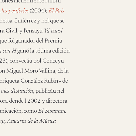
iones alcuéntrense’l llibru
es periferies
(2004);
El País
nessa Gutiérrez y nel que se
a Civil, y l’ensayu
Yá cuasi
que foi ganador del Premiu
a con H
ganó la sétima edición
023), convocáu pol Conceyu
con Miguel Moro Vallina, de la
nriqueta González Rubín» de
víes d’estinción
, publicáu nel
ora dende’l 2002 y directora
municación, como
El Summun,
igu, Anuariu de la Música