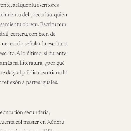
rente, atáquenlu escritores
nacimientu del precariáu, quién
lasamientu obreru. Escritu nun
áxil, certeru, con bien de
 necesario señalar la escritura
crito. A lo último, si durante
namás na lliteratura, ¿por qué
te da-y al públicu asturiano la
 reflexón a partes iguales.
 educación secundaria,
y cuenta col master en Xéneru