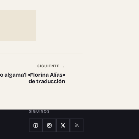
SIGUIENTE →
 algama’l «Florina Alías»
de traducción
SÍGUINOS