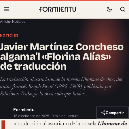
Aniciu
/
Noticies
NOTICIES
Javier Martínez Concheso
algama’l «Florina Alías»
de traducción
La traducción al asturianu de la novela L’homme de choc, del
autor francés Joseph Peyré (1882-1968), publicada por
Ediciones Trabe, ye la obra cola que Javier…
Formientu
Compartir
15 d'ochobre de 2025 · 3 min de llectura
L
a traducción al asturianu de la novela
L’homme de