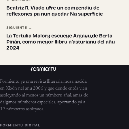
Navegación ente pieces
← ANTERIOR
Beatriz R. Viado ufre un compendiu de
reflexones pa nun quedar Na superficie
SIGUIENTE →
La Tertulia Malory escueye Argayu,de Berta
Piñán, como meyor llibru n’asturianu del añu
2024
Formientu ye una revista lliteraria moza nacida
en Xixón nel añu 2006 y que dende entós vien
asoleyando al menos un númberu añal, amás de
dalgunos númberos especiales, aportando yá a
17 númberos asoleyaos.
FORMIENTU DIXITAL