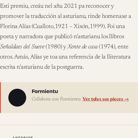
Esti premiu, creáu nel añu 2021 pa reconocer y
promover la traducción al asturianu, rinde homenaxe a
Florina Alías (Cualloto,1921 – Xixón,1999). Foi una
poeta y narradora que publicó n’asturianu los llibros
Señaldaes del Sueve
(1980) y
Xente de casa
(1974), ente
otros. Amás, Alías ye toa una referencia de la lliteratura
escrita n’asturianu de la postguerra.
Sobre l'autor
Formientu
Collabora con Formientu.
Ver toles sos pieces →