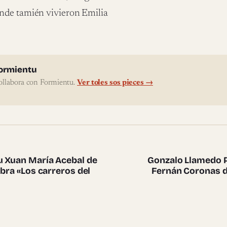
onde tamién vivieron Emilia
l'autor
ormientu
ollabora con Formientu.
Ver toles sos pieces →
te pieces
u Xuan María Acebal de
Gonzalo Llamedo P
obra «Los carreros del
Fernán Coronas de