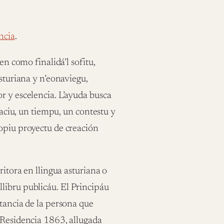
ncia
.
en como finalidá’l sofitu,
asturiana y n’eonaviegu,
r y escelencia. L’ayuda busca
paciu, un tiempu, un contestu y
ropiu proyectu de creación
ritora en llingua asturiana o
libru publicáu. El Principáu
stancia de la persona que
 Residencia 1863, allugada