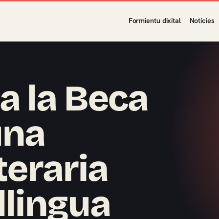
Formientu dixital
Noticies
a la Beca
una
teraria
llingua