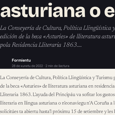
asturiana o 
La Conseyería de Cultura, Política Llingüística
edición de la beca «Asturies» de lliteratura astu
pola Residencia Lliteraria 1863.…
Formientu
28 de xunetu de 2022 · 2 min de llectura
La Conseyería de Cultura, Política Llingüística y Turismu
de la beca «Asturies» de lliteratura asturiana en residenci
Lliteraria 1863. L’ayuda del Principáu va sofitar los gasto
lliteraria en llingua asturiana o n’eonaviegu n’A Coruña a 
solicitúes ta abiertu hasta’l próximu 15 de setiembre y les