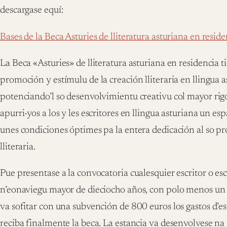
descargase equí:
Bases de la Beca Asturies de lliteratura asturiana en reside
La Beca «Asturies» de lliteratura asturiana en residencia ti
promoción y estímulu de la creación lliteraria en llingua 
potenciando’l so desenvolvimientu creativu col mayor rigo
apurri-yos a los y les escritores en llingua asturiana un es
unes condiciones óptimes pa la entera dedicación al so p
lliteraria.
Pue presentase a la convocatoria cualesquier escritor o esc
n’eonaviegu mayor de dieciocho años, con polo menos un l
va sofitar con una subvención de 800 euros los gastos d’e
reciba finalmente la beca. La estancia va desenvolvese na