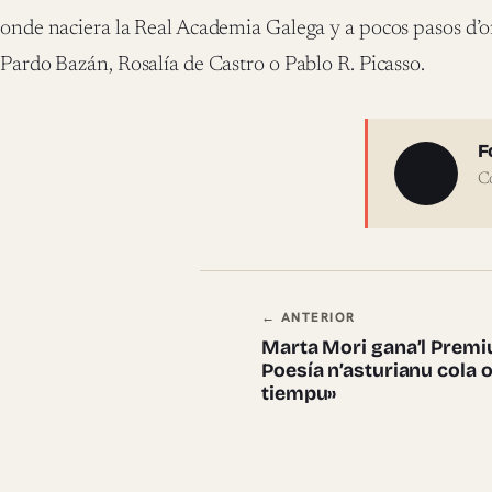
onde naciera la Real Academia Galega y a pocos pasos d’
Pardo Bazán, Rosalía de Castro o Pablo R. Picasso.
Sobre 
F
C
Navegación en
← ANTERIOR
Marta Mori gana’l Premi
Poesía n’asturianu cola 
tiempu»