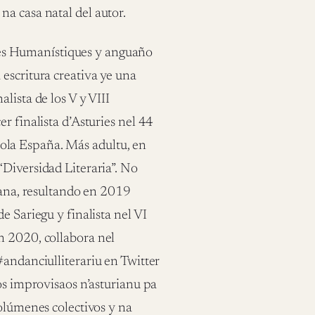
a casa natal del autor.
nes Humanístiques y anguaño
escritura creativa ye una
lista de los V y VIII
r finalista d’Asturies nel 44
ola España. Más adultu, en
Diversidad Literaria”. No
riana, resultando en 2019
e Sariegu y finalista nel VI
n 2020, collabora nel
#andanciulliterariu en Twitter
os improvisaos n’asturianu pa
volúmenes colectivos y na