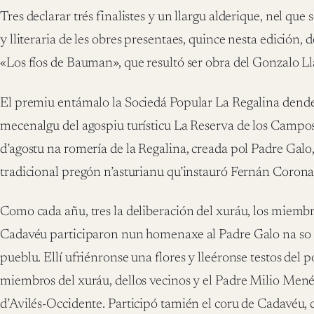
Tres declarar trés finalistes y un llargu alderique, nel que s
y lliteraria de les obres presentaes, quince nesta edición,
«Los fíos de Bauman», que resultó ser obra del Gonzalo L
El premiu entámalo la Sociedá Popular La Regalina dende 
mecenalgu del agospiu turísticu La Reserva de los Campos
d’agostu na romería de la Regalina, creada pol Padre Galo,
tradicional pregón n’asturianu qu’instauró Fernán Coronas 
Como cada añu, tres la deliberación del xuráu, los miembr
Cadavéu participaron nun homenaxe al Padre Galo na so
pueblu. Ellí ufriénronse una flores y lleéronse testos del p
miembros del xuráu, dellos vecinos y el Padre Milio Mené
d’Avilés-Occidente. Participó tamién el coru de Cadavéu, 