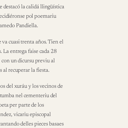
e destacó la calidá llingüística
 decidiéronse pol poemariu
lamedo Pandiella.
va cuasi trenta años. Tien el
. La entrega faise cada 28
 con un dicursu previu al
al recuperar la fiesta.
os del xuráu y los vecinos de
 tumba nel cementeriu del
oeta per parte de los
ndez, vicariu episcopal
cantando delles pieces basaes