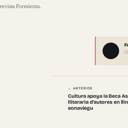
revista Formientu.
Sobre 
F
C
Navegación en
← ANTERIOR
Cultura apoya la Beca As
lliteraria d’autores en ll
eonaviegu