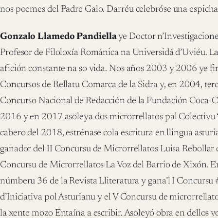
nos poemes del Padre Galo. Darréu celebróse una espicha n
Gonzalo Llamedo Pandiella
ye Doctor n’Investigacio
Profesor de Filoloxía Románica na Universidá d’Uviéu. La 
afición constante na so vida. Nos años 2003 y 2006 ye fina
Concursos de Rellatu Comarca de la Sidra y, en 2004, terce
Concurso Nacional de Redacción de la Fundación Coca-C
2016 y en 2017 asoleya dos microrrellatos pal Colectivu “
cabero del 2018, estrénase cola escritura en llingua astu
ganador del II Concursu de Microrrellatos Luisa Rebollar d
Concursu de Microrrellatos La Voz del Barrio de Xixón. E
númberu 36 de la Revista Lliteratura y gana’l I Concursu 
d’Iniciativa pol Asturianu y el V Concursu de microrrellat
la xente mozo Entaína a escribir. Asoleyó obra en dellos 