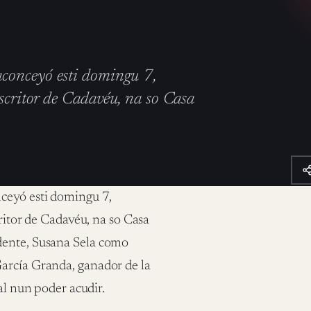
aconceyó esti domingu 7,
escritor de Cadavéu, na so Casa
ceyó esti domingu 7,
critor de Cadavéu, na so Casa
dente, Susana Sela como
García Granda, ganador de la
al nun poder acudir.