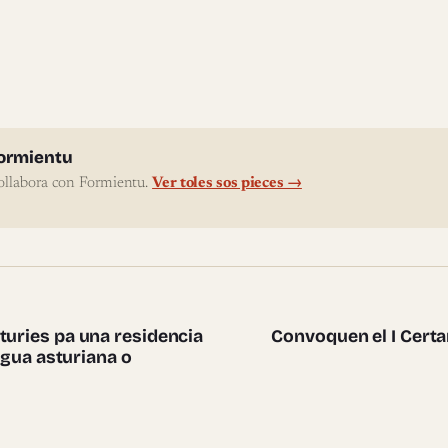
l'autor
ormientu
ollabora con Formientu.
Ver toles sos pieces →
te pieces
turies pa una residencia
Convoquen el I Certa
ingua asturiana o