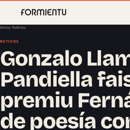
Aniciu
/
Noticies
NOTICIES
Gonzalo Lla
Pandiella fai
premiu Fern
de poesía con