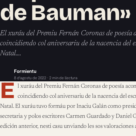
de Bauman»
El xuráu del Premiu Fernán Coronas de poesía 
coincidiendo col aniversariu de la nacencia del 
Natal.…
Formientu
8 d'agostu de 2022 · 2 min de llectura
E
l xuráu del Premiu Fernán Coronas de poesía acon
coincidiendo col aniversariu de la nacencia del es
Natal. El xuráu tuvo formáu por Inaciu Galán como presi
secretaria y polos escritores Carmen Guardado y Daniel 
edición anterior, nesti casu unviando les sos valoraciones 