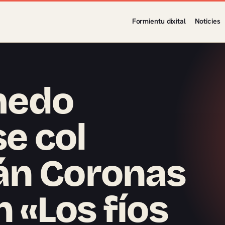
Formientu dixital
Noticies
medo
se col
án Coronas
 «Los fíos