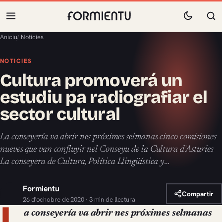
Aniciu
/
Noticies
NOTICIES
Cultura promoverá un
estudiu pa radiografiar el
sector cultural
La conseyería va abrir nes próximes selmanas cinco comisiones
nueves que van confluyir nel Conseyu de la Cultura d’Asturies
La conseyera de Cultura, Política Llingüística y…
Formientu
Compartir
26 d'ochobre de 2020 · 3 min de llectura
L
a conseyería va abrir nes próximes selmanas