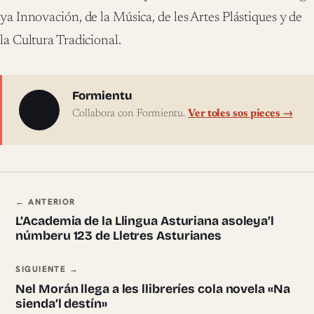
ya Innovación, de la Música, de les Artes Plástiques y de
la Cultura Tradicional.
Sobre l'autor
Formientu
Collabora con Formientu.
Ver toles sos pieces →
Navegación ente pieces
← ANTERIOR
L’Academia de la Llingua Asturiana asoleya’l
númberu 123 de Lletres Asturianes
SIGUIENTE →
Nel Morán llega a les llibreríes cola novela «Na
sienda’l destín»