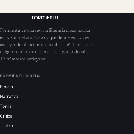
Formientu ye una revista lliteraria moza nacida
en Xixón nel añu 2006 y que dende entós vien
asoleyando al menos un númberu añal, amás de
dalgunos númberos especiales, aportando yá a
17 númberos asoleyaos.
FORMIENTU DIXITAL
Poesía
Narrativa
Torna
Crítica
Teatru