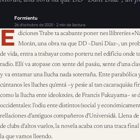
Formientu
26 d'ochobre de 2020 · 2 min de llectura
E
diciones Trabe ta acabante poner nes llibreríes «Na
Morán, una obra na que DD –Dani Díaz–, un probe
de vida, entra a trabayar como porteru nel edificiu onde t
radio. Ellí va atopase con xente del pasáu, xente d’una clase
y va entamar una llucha nada soterraña. Ente parabólica y
cúntanos les lluches qu’entá –y pesie al tan cacaraquiáu fin
como la llucha ente ideoloxíes, de Francis Fukuyama– se d
occidentales: l’odiu ente distintos (social y económicamen
rellaciones d’antiguos compañeros d’Universidá. Llena d
de clubs d’altos vuelos, la novela acaba con una traca fina
la que vamos lleendo.