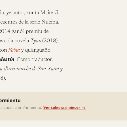
u, ye autor, xunta Maite G.
s cuentos de la serie Ñubina,
 2014 ganó’l premiu de
os cola novela
Tyan
(2018),
 con
Fabia
y qu’anguaño
 destín
. Como traductor,
u d’una nueche de San Xuan y
8).
l'autor
ormientu
ollabora con Formientu.
Ver toles sos pieces →