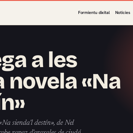
Formientu dixital
Noticies
ga a les
la novela «Na
ín»
«Na sienda’l destín», de Nel
be rapaz d’araxales de ciudá…