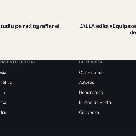
te pieces
udiu pa radiografiar el
L’ALLA edita «Equipax
de
RMIENTU DIXITAL
LA REVISTA
sía
Quién somos
rativa
Autores
rna
Hemeroteca
tica
Puntos de venta
tru
Collabora