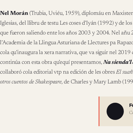
Nel Morán
(Trubia, Uviéu, 1959), diplomáu en Maxisteri
Iglesias, del llibru de testu Les coses d’Iyán (1992) y de lo
que fueron saliendo ente los años 2003 y 2004. Nel añu
l’Academia de la Llingua Asturiana de Llectures pa Rapaz
cola qu’inaugura la xera narrativa, que va siguir nel 2019
continúa con esta obra qu’equí presentamos,
Na sienda’l
collaboró cola editorial vtp na edición de les obres
El suañ
otros cuentos de Shakespeare
, de Charles y Mary Lamb (199
Sobre 
F
C