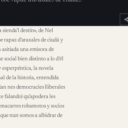
 sienda’l destín», de Nel
 rapaz d’araxales de ciudá y
a asitiada una emisora de
 social bien distinto a lo d’él
 esperpéntica, la novela
al de la historia, entendida
an nes democracies lliberales
te falando) qu’apodera les
e macarres robamotos y socios
l que nun somos a albidrar de