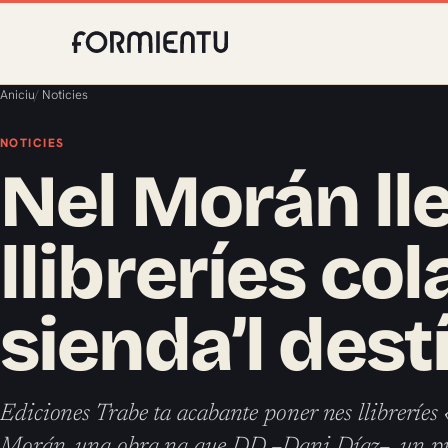
Aniciu
/
Noticies
NOTICIES
Nel Morán lle
llibreríes co
sienda’l dest
Ediciones Trabe ta acabante poner nes llibreríes 
Morán, una obra na que DD –Dani Díaz–, un pro