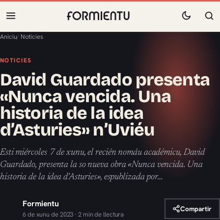
Aniciu
/
Noticies
NOTICIES
David Guardado presenta
«Nunca vencida. Una
historia de la idea
d’Asturies» n’Uviéu
Esti miércoles 7 de xunu, el recién nomáu académicu, David
Guardado, presenta la so nueva obra «Nunca vencida. Una
historia de la idea d’Asturies», espublizada por…
Formientu
Compartir
6 de xunu de 2023 · 2 min de llectura