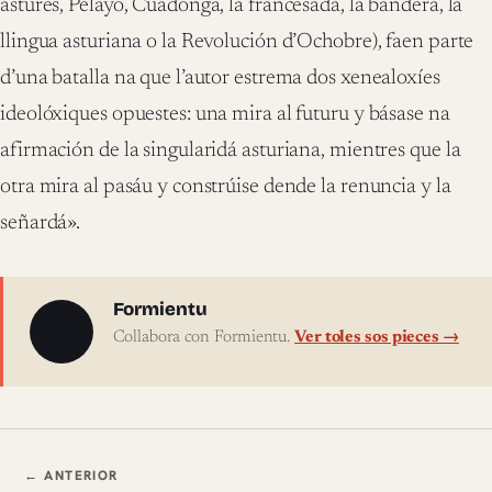
astures, Pelayo, Cuadonga, la francesada, la bandera, la
llingua asturiana o la Revolución d’Ochobre), faen parte
d’una batalla na que l’autor estrema dos xenealoxíes
ideolóxiques opuestes: una mira al futuru y básase na
afirmación de la singularidá asturiana, mientres que la
otra mira al pasáu y constrúise dende la renuncia y la
señardá».
Sobre l'autor
Formientu
Collabora con Formientu.
Ver toles sos pieces →
Navegación ente pieces
← ANTERIOR