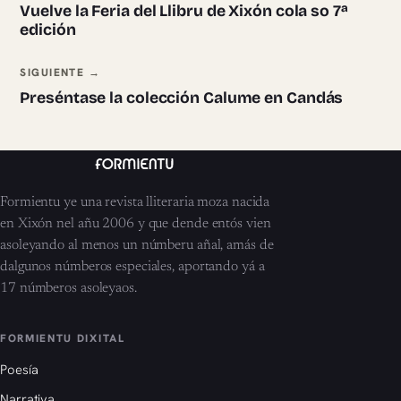
Vuelve la Feria del Llibru de Xixón cola so 7ª
edición
SIGUIENTE →
Preséntase la colección Calume en Candás
Formientu ye una revista lliteraria moza nacida
en Xixón nel añu 2006 y que dende entós vien
asoleyando al menos un númberu añal, amás de
dalgunos númberos especiales, aportando yá a
17 númberos asoleyaos.
FORMIENTU DIXITAL
Poesía
Narrativa