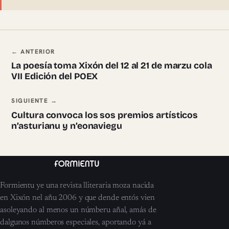
Navegación ente pieces
← ANTERIOR
La poesía toma Xixón del 12 al 21 de marzu cola
VII Edición del POEX
SIGUIENTE →
Cultura convoca los sos premios artísticos
n’asturianu y n’eonaviegu
Formientu ye una revista lliteraria moza nacida
en Xixón nel añu 2006 y que dende entós vien
asoleyando al menos un númberu añal, amás de
dalgunos númberos especiales, aportando yá a