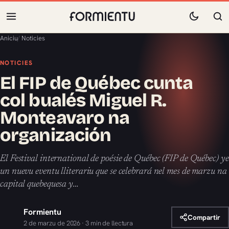
Aniciu
/
Noticies
NOTICIES
El FIP de Québec cunta
col bualés Miguel R.
Monteavaro na
organización
El Festival international de poésie de Québec (FIP de Québec) ye
un nuevu eventu lliterariu que se celebrará nel mes de marzu na
capital quebequesa y…
Formientu
Compartir
2 de marzu de 2026 · 3 min de llectura