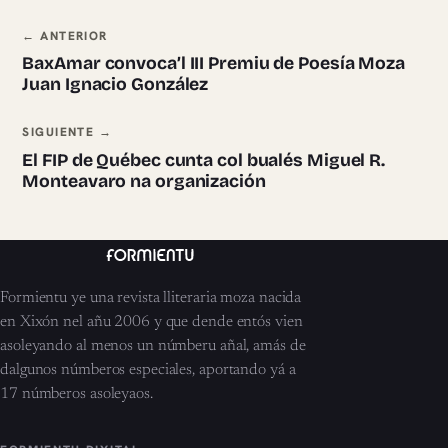
Navegación ente pieces
← ANTERIOR
BaxAmar convoca’l III Premiu de Poesía Moza
Juan Ignacio González
SIGUIENTE →
El FIP de Québec cunta col bualés Miguel R.
Monteavaro na organización
Formientu ye una revista lliteraria moza nacida
en Xixón nel añu 2006 y que dende entós vien
asoleyando al menos un númberu añal, amás de
dalgunos númberos especiales, aportando yá a
17 númberos asoleyaos.