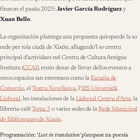
finaron el pasáu 2025:
Javier García Rodríguez
y
Xuan Bello
.
La organización plantega una propuesta qu’esparde la so
rede per tola ciudá de Xixón, allugando’l so centru
principal d’actividaes nel Centru de Cultura Antiguu
Institutu (
CCAI
), ensin dexar de llevar dellos eventos a
otros espacios tan estremaos como la
Escuela de
Comercio
, el
Teatru Xovellanos
, l’
IES Universidá
Llaboral
, les instalaciones de la
Llaboral Centru d’Arte
, la
llibrería-café
Toma 3
o varies sedes de la
Rede Municipal
de Biblioteques de Xixón
.
Programación: ‘
Lost in translation’
p’atopase na poesía