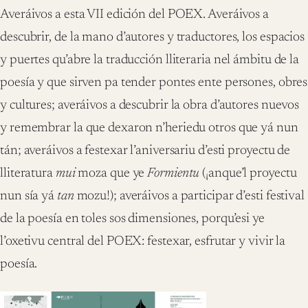
Averáivos a esta VII edición del POEX. Averáivos a
descubrir, de la mano d’autores y traductores, los espacios
y puertes qu’abre la traducción lliteraria nel ámbitu de la
poesía y que sirven pa tender pontes ente persones, obres
y cultures; averáivos a descubrir la obra d’autores nuevos
y remembrar la que dexaron n’heriedu otros que yá nun
tán; averáivos a festexar l’aniversariu d’esti proyectu de
lliteratura
mui
moza que ye
Formientu
(¡anque’l proyectu
nun sía yá
tan
mozu!); averáivos a participar d’esti festival
de la poesía en toles sos dimensiones, porqu’esi ye
l’oxetivu central del POEX: festexar, esfrutar y vivir la
poesía.