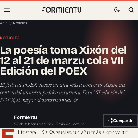
Aniciu
/
Noticies
NOTICIES
La poesía toma Xixón del
12 al 21 de marzu cola VII
Edición del POEX
El festival POEX vuelve un añu más a convertir Xixón nel
centru del universu poéticu asturianu. Esta VII edición del
POEX, el mayor alcuentru anual de…
Formientu
Compartir
25 de febreru de 2026 · 5 min de llectura
E
l festival POEX vuelve un añu más a convertir