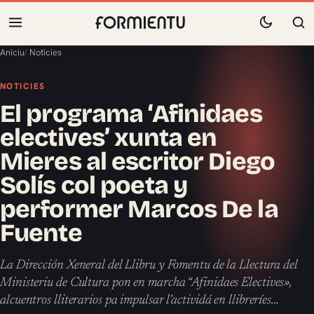
Aniciu
/
Noticies
NOTICIES
El programa ‘Afinidaes
electives’ xunta en
Mieres al escritor Diego
Solís col poeta y
performer Marcos De la
Fuente
La Dirección Xeneral del Llibru y Fomentu de la Llectura del
Ministeriu de Cultura pon en marcha “Afinidaes Electives»,
alcuentros lliterarios pa impulsar l’actividá en llibreríes…