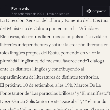
Formientu
Compartir
7 de setiembre de 2021 · 1 min de llectura
La Dirección Xeneral del Llibru y Fomentu de la Llectura
del Ministeriu de Cultura pon en marcha “Afinidaes
Electives», alcuentros lliterarios pa impulsar l’actividá en
llibreríes independientes y sofitar la creación lliteraria en
toles llingües propies del Estáu, poniendo en valor la
pluralidá llingüística del mesmu, favoreciendo’l diálogu
ente les distintes llingües y contribuyendo al
espardimientu de lliteratures de distintos territorios.
El próximu 10 de setiembre, a les 19h, Marcos De La
Fonte (autor de “Las partículas brillosas” y “El manifiesto”)
Diego García Solís (autor de «Hágase abril”, “Y el mundu
marcha” y Cállanos con esa música” col que ganó’l premiu