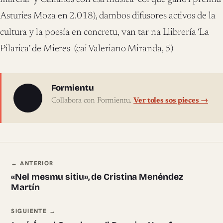
Asturies Moza en 2.018), dambos difusores activos de la
cultura y la poesía en concretu, van tar na Llibrería ‘La
Pilarica’ de Mieres (cai Valeriano Miranda, 5)
Sobre l'autor
Formientu
Collabora con Formientu.
Ver toles sos pieces →
Navegación ente pieces
← ANTERIOR
«Nel mesmu sitiu», de Cristina Menéndez
Martín
SIGUIENTE →