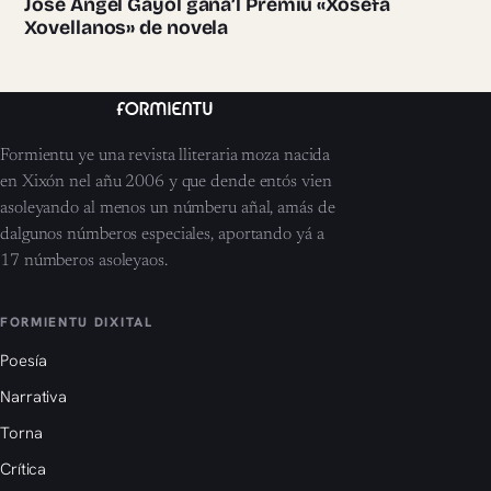
José Ángel Gayol gana’l Premiu «Xosefa
Xovellanos» de novela
Formientu ye una revista lliteraria moza nacida
en Xixón nel añu 2006 y que dende entós vien
asoleyando al menos un númberu añal, amás de
dalgunos númberos especiales, aportando yá a
17 númberos asoleyaos.
FORMIENTU DIXITAL
Poesía
Narrativa
Torna
Crítica