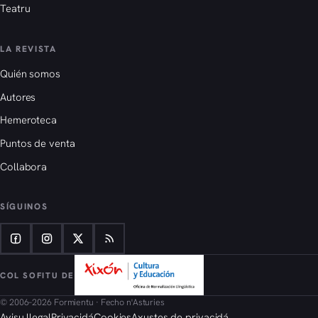
Teatru
LA REVISTA
Quién somos
Autores
Hemeroteca
Puntos de venta
Collabora
SÍGUINOS
COL SOFITU DE
© 2006–2026 Formientu · Fecho n'Asturies
Avisu llegal
Privacidá
Cookies
Axustes de privacidá