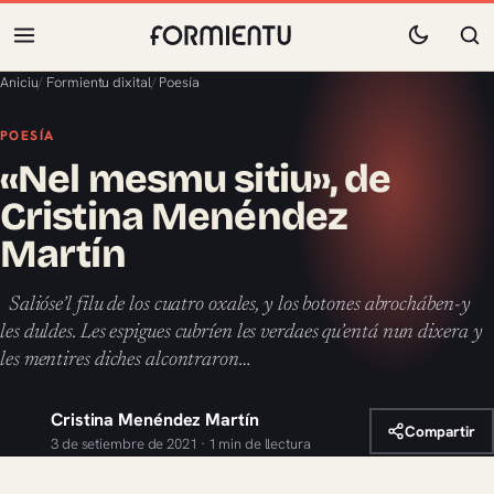
Aniciu
/
Formientu dixital
/
Poesía
POESÍA
«Nel mesmu sitiu», de
Cristina Menéndez
Martín
Salióse’l filu de los cuatro oxales, y los botones abrocháben-y
les duldes. Les espigues cubríen les verdaes qu’entá nun dixera y
les mentires diches alcontraron…
Cristina Menéndez Martín
Compartir
3 de setiembre de 2021 · 1 min de llectura