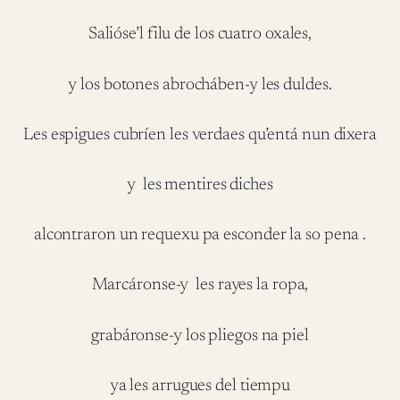
Salióse’l filu de los cuatro oxales,
y los botones abrocháben-y les duldes.
Les espigues cubríen les verdaes qu’entá nun dixera
y les mentires diches
alcontraron un requexu pa esconder la so pena .
Marcáronse-y les rayes la ropa,
grabáronse-y los pliegos na piel
ya les arrugues del tiempu