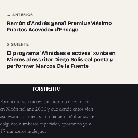
Navegación ente pieces
← ANTERIOR
Ramón d’Andrés gana’l Premiu «Máximo
Fuertes Acevedo» d’Ensayu
SIGUIENTE →
El programa ‘Afinidaes electives’ xunta en
Mieres al escritor Diego Solís col poeta y
performer Marcos De la Fuente
Formientu ye una revista lliteraria moza nacida
en Xixón nel añu 2006 y que dende entós vien
asoleyando al menos un númberu añal, amás de
dalgunos númberos especiales, aportando yá a
17 númberos asoleyaos.