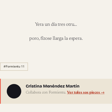
Yera un día tres otru…
poro, fízose llarga la espera.
#Formientu 11
Sobre l'autor
Cristina Menéndez Martín
Collabora con Formientu.
Ver toles sos pieces →