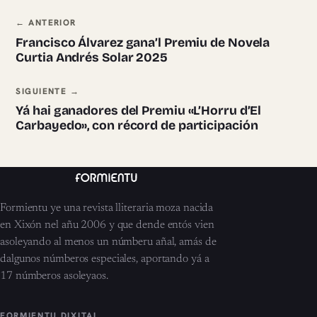
Navegación ente pieces
← ANTERIOR
Francisco Álvarez gana’l Premiu de Novela
Curtia Andrés Solar 2025
SIGUIENTE →
Yá hai ganadores del Premiu «L’Horru d’El
Carbayedo», con récord de participación
Formientu ye una revista lliteraria moza nacida
en Xixón nel añu 2006 y que dende entós vien
asoleyando al menos un númberu añal, amás de
dalgunos númberos especiales, aportando yá a
17 númberos asoleyaos.
FORMIENTU DIXITAL