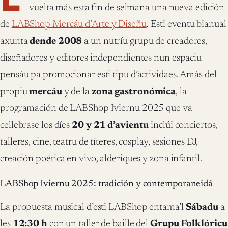
vuelta más esta fin de selmana una nueva edición
de
LABShop Mercáu d’Arte y Diseñu
. Esti eventu bianual
axunta
dende 2008
a un nutríu grupu de creadores,
diseñadores y editores independientes nun espaciu
pensáu pa promocionar esti tipu d’actividaes. Amás del
propiu
mercáu
y de la
zona gastronómica
, la
programación de LABShop Iviernu 2025 que va
cellebrase los díes
20 y 21 d’avientu
inclúi conciertos,
talleres, cine, teatru de títeres, cosplay, sesiones DJ,
creación poética en vivo, alderiques y zona infantil.
LABShop Iviernu 2025: tradición y contemporaneidá
La propuesta musical d’esti LABShop entama’l
Sábadu
a
les
12:30 h
con un taller de baille del
Grupu Folklóricu