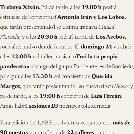
Trebeyu Xixón.
Yá de tarde, a les
19:00 h
podrá
esfrutase del conciertu d’
Antonio Irún y Los Lobos,
que tarán presentando’l so últimu trabayu
Ciudad
Plateada
; y a les
2
0:30 h
sedrá’l turnu de
Los Acebos,
rock alternativo dende Asturies. El
domingu 21
va abrir
a les
12:00 h
col taller musical
«Trai la to propia
pandereta»
al cargu del grupu Pandereteres de Somiedu,
pa siguir a les
13:30 h
col conciertu de
Querida
Margot
, que tarán presentando’l so nuevu discu
Deuce
; y
pa de tarde, a les
19:00 h
conciertu de
Luis Fercán
.
Amás habrá
sesiones DJ
mientres tola xornada.
Esta edición del LABShop Iviernu va cuntar con
más de
90 puestos
y una ufierta de
22 talleres
pa tolos