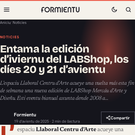
Aniciu
/
Noticies
NOTICIES
Entama la edición
d’iviernu del LABShop, los
díes 20 y 21 d’avientu
L’espaciu Llaboral Centru d’Arte acueye una vuelta más esta fin
de selmana una nueva edición de LABShop Mercáu d’Arte y
Diseñu. Esti eventu bianual axunta dende 2008 a…
Formientu
Compartir
19 d'avientu de 2025 · 2 min de llectura
L’
espaciu
Llaboral Centru d’Arte
acueye una