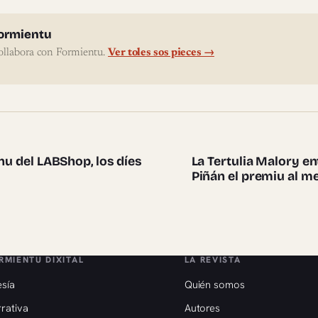
l'autor
ormientu
ollabora con Formientu.
Ver toles sos pieces →
te pieces
nu del LABShop, los díes
La Tertulia Malory en
Piñán el premiu al me
RMIENTU DIXITAL
LA REVISTA
sía
Quién somos
rativa
Autores