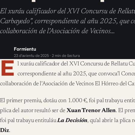
El xuráu calificador del XVI Concursu de Rellat
Carbayedo”, correspondiente al añu 2025, que co
collaboración de l’Asociación de Vecinos…
Formientu
23 d'avientu de 2025 · 2 min de llectura
E
l xuráu calificador del XVI Concursu de Rellatu Cu
correspondiente al añu 2025, que convoca’l Conce
collaboración de l’Asociación de Vecinos El Hórreo del Carb
El primer premiu, dotáu con 1.000 €, foi pal trabayu enti
plica del autor resultó ser de
Xuan Trenor Allen
. El pre
foi pal trabayu entituláu
La Decisión
, qu’al abrir la plica
Diz
.