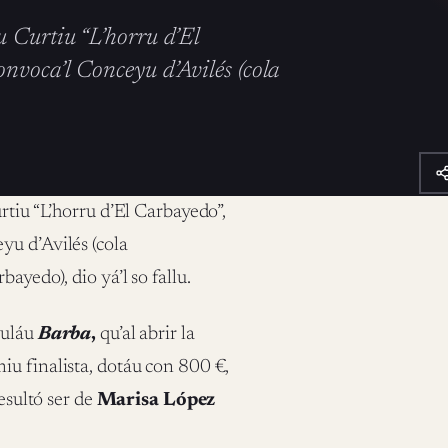
u Curtiu “L’horru d’El
nvoca’l Conceyu d’Avilés (cola
rtiu “L’horru d’El Carbayedo”,
yu d’Avilés (cola
ayedo), dio yá’l so fallu.
tuláu
Barba
,
qu’al abrir la
miu finalista, dotáu con 800 €,
 resultó ser de
Marisa López