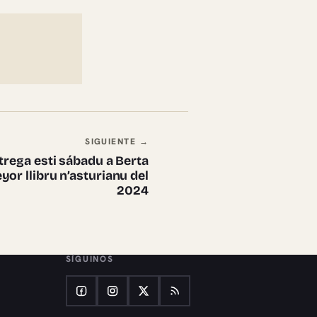
SIGUIENTE →
trega esti sábadu a Berta
yor llibru n’asturianu del
2024
SÍGUINOS