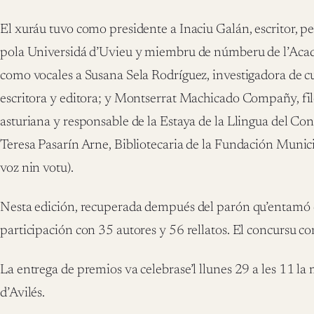
El xuráu tuvo como presidente a Inaciu Galán, escritor, p
pola Universidá d’Uvieu y miembru de númberu de l’Acad
como vocales a Susana Sela Rodríguez, investigadora de cul
escritora y editora; y Montserrat Machicado Compañy, filó
asturiana y responsable de la Estaya de la Llingua del Conc
Teresa Pasarín Arne, Bibliotecaria de la Fundación Munici
voz nin votu).
Nesta edición, recuperada dempués del parón qu’entamó e
participación con 35 autores y 56 rellatos. El concursu co
La entrega de premios va celebrase’l llunes 29 a les 11 
d’Avilés.