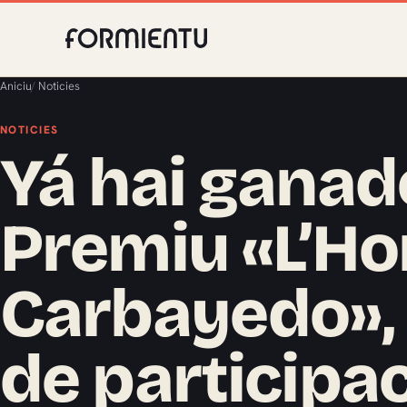
Aniciu
/
Noticies
NOTICIES
Yá hai ganad
Premiu «L’Hor
Carbayedo»,
de participa