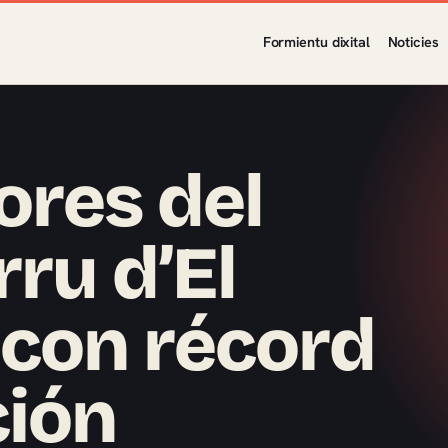
Formientu dixital
Noticies
ores del
ru d’El
 con récord
ción