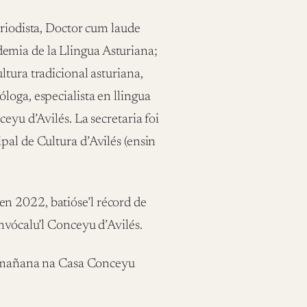
eriodista, Doctor cum laude
emia de la Llingua Asturiana;
tura tradicional asturiana,
loga, especialista en llingua
eyu d’Avilés. La secretaria foi
pal de Cultura d’Avilés (ensin
n 2022, batióse’l récord de
nvócalu’l Conceyu d’Avilés.
la mañana na Casa Conceyu