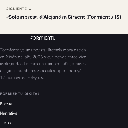
SIGUIENTE →
«Solombres», d’Alejandra Sirvent (Formientu 13)
Formientu ye una revista lliteraria moza nacida
en Xixón nel añu 2006 y que dende entós vien
asoleyando al menos un númberu añal, amás de
dalgunos númberos especiales, aportando yá a
17 númberos asoleyaos.
FORMIENTU DIXITAL
Poesía
Narrativa
Torna