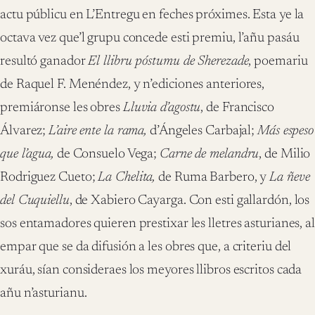
actu públicu en L’Entregu en feches próximes. Esta ye la
octava vez que’l grupu concede esti premiu, l’añu pasáu
resultó ganador
El llibru póstumu de Sherezade
, poemariu
de Raquel F. Menéndez, y n’ediciones anteriores,
premiáronse les obres
Lluvia d’agostu
, de Francisco
Álvarez;
L’aire ente la rama,
d’Ángeles Carbajal;
Más espeso
que l’agua,
de Consuelo Vega;
Carne de melandru
, de Milio
Rodriguez Cueto;
La Chelita,
de Ruma Barbero, y
La ñeve
del Cuquiellu
, de Xabiero Cayarga. Con esti gallardón, los
sos entamadores quieren prestixar les lletres asturianes, al
empar que se da difusión a les obres que, a criteriu del
xuráu, sían consideraes los meyores llibros escritos cada
añu n’asturianu.