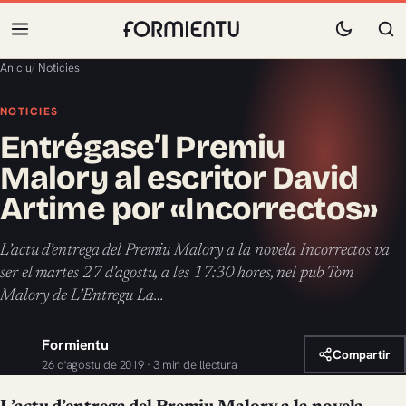
Aniciu
/
Noticies
NOTICIES
Entrégase’l Premiu
Malory al escritor David
Artime por «Incorrectos»
L’actu d’entrega del Premiu Malory a la novela Incorrectos va
ser el martes 27 d’agostu, a les 17:30 hores, nel pub Tom
Malory de L’Entregu La…
Formientu
Compartir
26 d'agostu de 2019 · 3 min de llectura