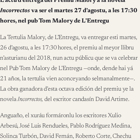
L’actu d’entrega del Premiu Malory a la novela
Incorrectos
va ser el martes 27 d’agostu, a les 17:30
hores, nel pub Tom Malory de L’Entregu
La Tertulia Malory, de L’Entregu, va entregar esti martes,
26 d’agostu, a les 17:30 hores, el premiu al meyor llibru
n’asturianu del 2018, nun actu públicu que se va celebrar
nel Pub Tom Malory de L’Entregu —onde, dende hai yá
21 años, la tertulia vien aconceyando selmanalmente—.
La obra ganadora d’esta octava edición del premiu ye la
novela
Incorrectos,
del escritor candasín David Artime.
Anguaño, el xuráu formáronlu los escritores Xulio
Arbesú, José Luis Rendueles, Pablo Rodríguez Medina,
Solinca Turbón, David Fernán, Roberto Corte, Chechu