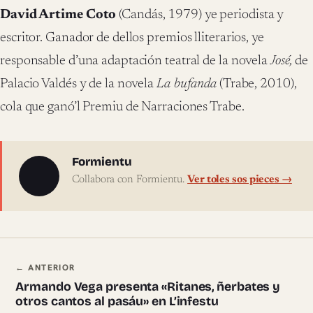
David Artime Coto
(Candás, 1979) ye periodista y
escritor. Ganador de dellos premios lliterarios, ye
responsable d’una adaptación teatral de la novela
José,
de
Palacio Valdés y de la novela
La bufanda
(Trabe, 2010),
cola que ganó’l Premiu de Narraciones Trabe.
Sobre l'autor
Formientu
Collabora con Formientu.
Ver toles sos pieces →
Navegación ente pieces
← ANTERIOR
Armando Vega presenta «Ritanes, ñerbates y
otros cantos al pasáu» en L’infestu