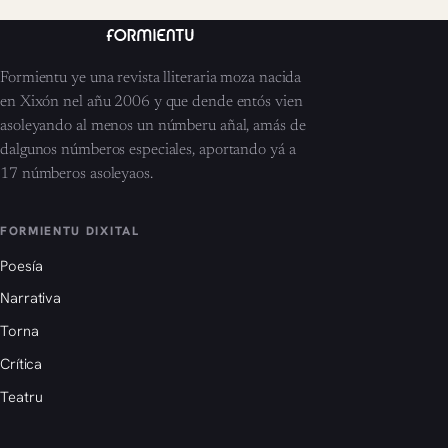
Formientu ye una revista lliteraria moza nacida
en Xixón nel añu 2006 y que dende entós vien
asoleyando al menos un númberu añal, amás de
dalgunos númberos especiales, aportando yá a
17 númberos asoleyaos.
FORMIENTU DIXITAL
Poesía
Narrativa
Torna
Crítica
Teatru