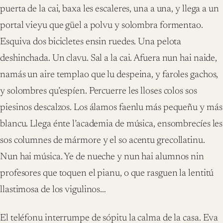
puerta de la cai, baxa les escaleres, una a una, y llega a un
portal vieyu que güel a polvu y solombra formentao.
Esquiva dos bicicletes ensin ruedes. Una pelota
deshinchada. Un clavu. Sal a la cai. Afuera nun hai naide,
namás un aire templao que lu despeina, y faroles gachos,
y solombres qu’espíen. Percuerre les lloses colos sos
piesinos descalzos. Los álamos faenlu más pequeñu y más
blancu. Llega énte l’academia de música, ensombrecíes les
sos columnes de mármore y el so acentu grecollatinu.
Nun hai música. Ye de nueche y nun hai alumnos nin
profesores que toquen el pianu, o que rasguen la lentitú
llastimosa de los vigulinos…
El teléfonu interrumpe de sópitu la calma de la casa. Eva