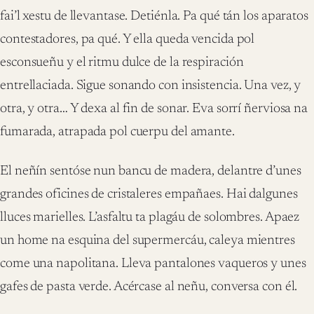
fai’l xestu de llevantase. Detiénla. Pa qué tán los aparatos
contestadores, pa qué. Y ella queda vencida pol
esconsueñu y el ritmu dulce de la respiración
entrellaciada. Sigue sonando con insistencia. Una vez, y
otra, y otra… Y dexa al fin de sonar. Eva sorrí ñerviosa na
fumarada, atrapada pol cuerpu del amante.
El neñín sentóse nun bancu de madera, delantre d’unes
grandes oficines de cristaleres empañaes. Hai dalgunes
lluces marielles. L’asfaltu ta plagáu de solombres. Apaez
un home na esquina del supermercáu, caleya mientres
come una napolitana. Lleva pantalones vaqueros y unes
gafes de pasta verde. Acércase al neñu, conversa con él.