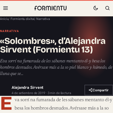
Aniciu
/
Formientu dixital
/
Narrativa
NARRATIVA
«Solombres», d’Alejandra
Sirvent (Formientu 13)
Eva sorrí na fumarada de les sábanes mentanto él-y besa los
hombros desnudos. Avérsase más a la so piel blanco y húmedo, de
lluna que se…
Alejandra Sirvent
Compartir
4 de setiembre de 2019 · 3 min de llectura
E
va sorrí na fumarada de les sábanes mentanto él-y
besa los hombros desnudos. Avérsase más a la so