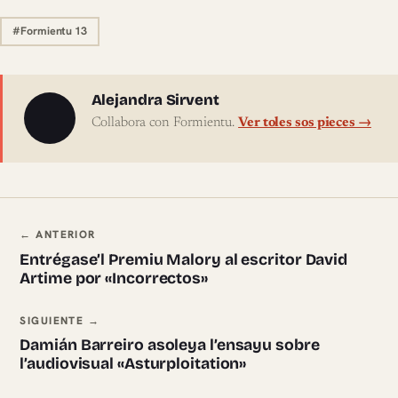
#Formientu 13
Sobre l'autor
Alejandra Sirvent
Collabora con Formientu.
Ver toles sos pieces →
Navegación ente pieces
← ANTERIOR
Entrégase’l Premiu Malory al escritor David
Artime por «Incorrectos»
SIGUIENTE →
Damián Barreiro asoleya l’ensayu sobre
l’audiovisual «Asturploitation»