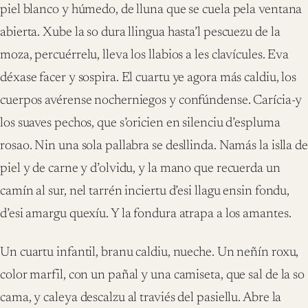
piel blanco y húmedo, de lluna que se cuela pela ventana
abierta. Xube la so dura llingua hasta’l pescuezu de la
moza, percuérrelu, lleva los llabios a les clavícules. Eva
déxase facer y sospira. El cuartu ye agora más caldiu, los
cuerpos avérense nocherniegos y confúndense. Carícia-y
los suaves pechos, que s’oricien en silenciu d’espluma
rosao. Nin una sola pallabra se desllinda. Namás la islla de
piel y de carne y d’olvidu, y la mano que recuerda un
camín al sur, nel tarrén inciertu d’esi llagu ensin fondu,
d’esi amargu quexíu. Y la fondura atrapa a los amantes.
Un cuartu infantil, branu caldiu, nueche. Un neñín roxu,
color marfil, con un pañal y una camiseta, que sal de la so
cama, y caleya descalzu al traviés del pasiellu. Abre la