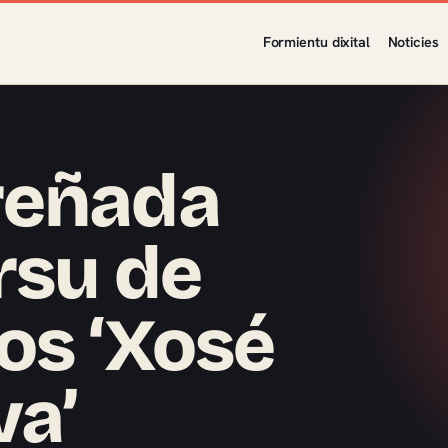
Formientu dixital
Noticies
reñada
rsu de
ios ‘Xosé
va’