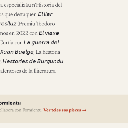
a especializáu n’Historia del
e destaquen 𝘌𝘭 𝘭𝘭𝘢𝘳
𝘦𝘴𝘭𝘭𝘶𝘻 (Premiu Teodoro
 en 2022 con 𝘌𝘭 𝘷𝘪𝘢𝘹𝘦
tia con 𝘓𝘢 𝘨𝘶𝘦𝘳𝘳𝘢 𝘥𝘦𝘭
𝘟𝘶𝘢𝘯 𝘉𝘶𝘦𝘭𝘨𝘢, La hestoria
𝘴𝘵𝘰𝘳𝘪𝘦𝘴 𝘥𝘦 𝘉𝘶𝘳𝘨𝘶𝘯𝘥𝘶,
lentoses de la lliteratura
l'autor
ormientu
ollabora con Formientu.
Ver toles sos pieces →