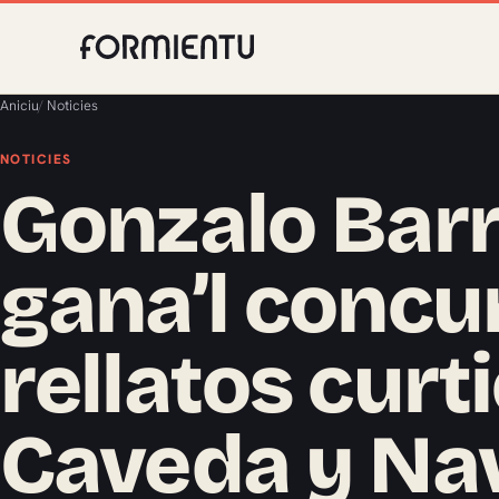
Aniciu
/
Noticies
NOTICIES
Gonzalo Bar
gana’l concu
rellatos curt
Caveda y Na