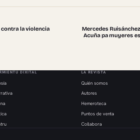
te pieces
 contra la violencia
Mercedes Ruisánchez f
Acuña pa muyeres esc
RMIENTU DIXITAL
LA REVISTA
sía
Quién somos
rativa
Autores
rna
Hemeroteca
tica
Puntos de venta
tru
Collabora