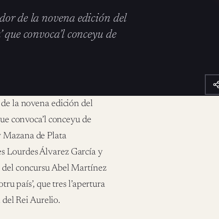
dor de la novena edición del
’ que convoca’l conceyu de
de la novena edición del
que convoca’l conceyu de
y Mazana de Plata
es Lourdes Álvarez García y
r del concursu Abel Martínez
tru país’, que tres l’apertura
 del Rei Aurelio.