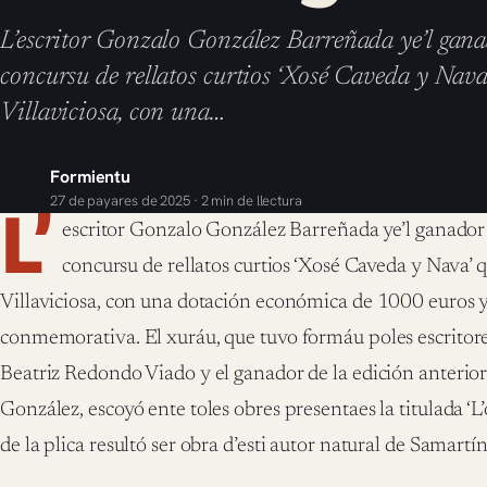
L’escritor Gonzalo González Barreñada ye’l gana
concursu de rellatos curtios ‘Xosé Caveda y Nava
Villaviciosa, con una…
Formientu
27 de payares de 2025 · 2 min de llectura
L’
escritor Gonzalo González Barreñada ye’l ganador 
concursu de rellatos curtios ‘Xosé Caveda y Nava’ 
Villaviciosa, con una dotación económica de 1000 euros 
conmemorativa. El xuráu, que tuvo formáu poles escritor
Beatriz Redondo Viado y el ganador de la edición anterio
González, escoyó ente toles obres presentaes la titulada ‘L’o
de la plica resultó ser obra d’esti autor natural de Samartín