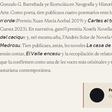
Gonzalo G. Barreñada ye llicenciáu en Xeografía y Histori
Arte. Como poeta, tien publicaos cuatro poemarios ente los qu
𝘯’𝘰𝘳𝘥𝘦 (Premiu Xuan María Acebal 2019) y 𝘊𝘢𝘳𝘵𝘦𝘴 𝘢𝘭 𝘵
Cuesta 2023). En narrativa, ganó’l premiu Xosefa Xovellanos
𝘥𝘦𝘭 𝘤𝘢𝘤𝘪𝘲𝘶e y, nel mesmu añu, l’Andrés Solar de Novela Cur
𝘔𝘦𝘥𝘳𝘰𝘴𝘶. Tien publicaes, amás, les noveles 𝘓𝘢 𝘤𝘢𝘴𝘢 𝘥𝘦 
ensin contar, 𝘌𝘭 𝘝𝘢𝘭𝘭𝘦 𝘦𝘯𝘤𝘦𝘴𝘶 y la recopilación de relatos 𝘏
que lu confirmen como una de les voces más orixinales y ta
asturiana contemporánea.
Sobre 
F
C