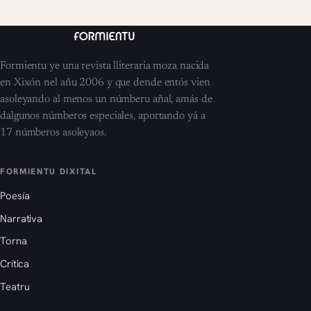
Formientu ye una revista lliteraria moza nacida
en Xixón nel añu 2006 y que dende entós vien
asoleyando al menos un númberu añal, amás de
dalgunos númberos especiales, aportando yá a
17 númberos asoleyaos.
FORMIENTU DIXITAL
Poesía
Narrativa
Torna
Crítica
Teatru