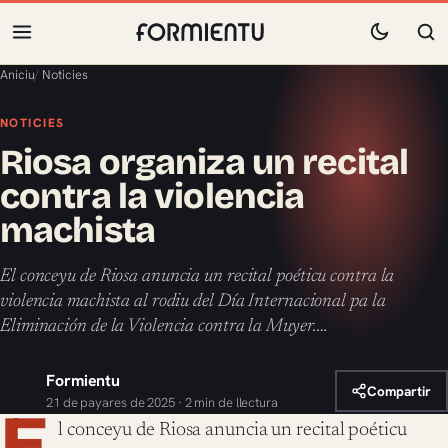
Aniciu
/
Noticies
NOTICIES
Riosa organiza un recital
contra la violencia
machista
El conceyu de Riosa anuncia un recital poéticu contra la
violencia machista al rodiu del Día Internacional pa la
Eliminación de la Violencia contra la Muyer.…
Formientu
Compartir
21 de payares de 2025 · 2 min de llectura
E
l conceyu de Riosa anuncia un recital poéticu