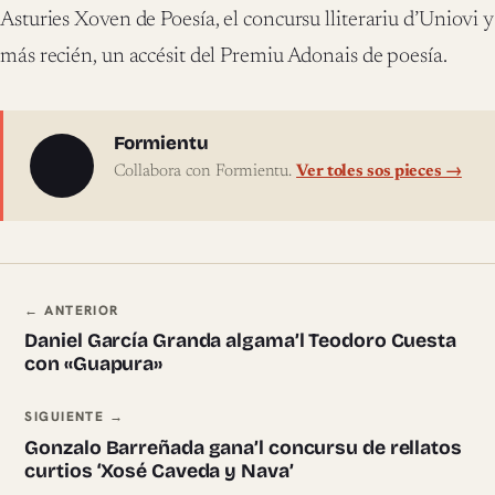
Asturies Xoven de Poesía, el concursu lliterariu d’Uniovi y
más recién, un accésit del Premiu Adonais de poesía.
Sobre l'autor
Formientu
Collabora con Formientu.
Ver toles sos pieces →
Navegación ente pieces
← ANTERIOR
Daniel García Granda algama’l Teodoro Cuesta
con «Guapura»
SIGUIENTE →
Gonzalo Barreñada gana’l concursu de rellatos
curtios ‘Xosé Caveda y Nava’