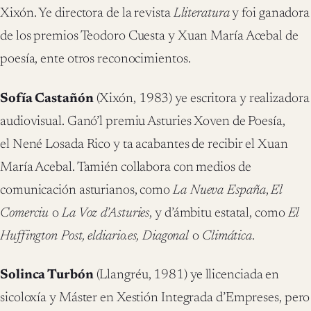
Xixón. Ye directora de la revista
Lliteratura
y foi ganadora
de los premios Teodoro Cuesta y Xuan María Acebal de
poesía, ente otros reconocimientos.
Sofía Castañón
(Xixón, 1983) ye escritora y realizadora
audiovisual. Ganó’l premiu Asturies Xoven de Poesía,
el Nené Losada Rico y ta acabantes de recibir el Xuan
María Acebal. Tamién collabora con medios de
comunicación asturianos, como
La Nueva España
,
El
Comerciu
o
La Voz d’Asturies
, y d’ámbitu estatal, como
El
Huffington Post, eldiario.es, Diagonal
o
Climática
.
Solinca Turbón
(Llangréu, 1981) ye llicenciada en
sicoloxía y Máster en Xestión Integrada d’Empreses, pero