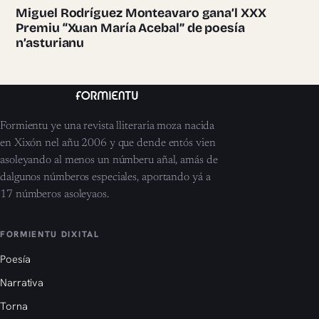
Miguel Rodríguez Monteavaro gana’l XXX
Premiu “Xuan María Acebal” de poesía
n’asturianu
Formientu ye una revista lliteraria moza nacida
en Xixón nel añu 2006 y que dende entós vien
asoleyando al menos un númberu añal, amás de
dalgunos númberos especiales, aportando yá a
17 númberos asoleyaos.
FORMIENTU DIXITAL
Poesía
Narrativa
Torna