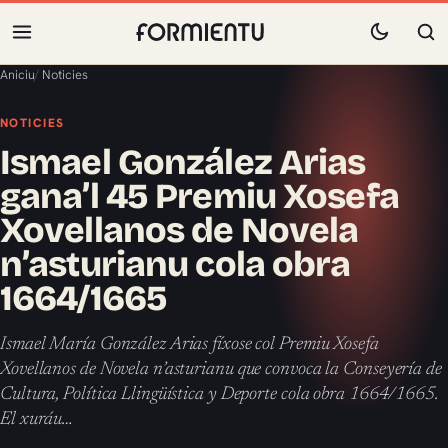
Aniciu
/
Noticies
NOTICIES
Ismael González Arias
gana’l 45 Premiu Xosefa
Xovellanos de Novela
n’asturianu cola obra
1664/1665
Ismael María González Arias fíxose col Premiu Xosefa
Xovellanos de Novela n’asturianu que convoca la Conseyería de
Cultura, Política Llingüística y Deporte cola obra 1664/1665.
El xuráu…