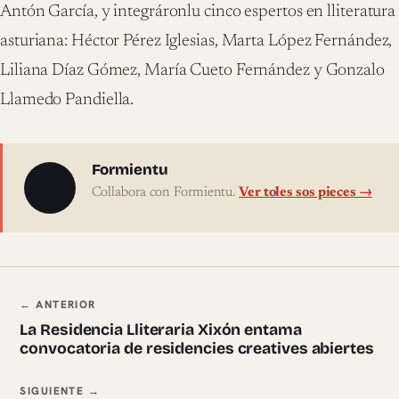
Antón García, y integráronlu cinco espertos en lliteratura
asturiana: Héctor Pérez Iglesias, Marta López Fernández,
Liliana Díaz Gómez, María Cueto Fernández y Gonzalo
Llamedo Pandiella.
Sobre l'autor
Formientu
Collabora con Formientu.
Ver toles sos pieces →
Navegación ente pieces
← ANTERIOR
La Residencia Lliteraria Xixón entama
convocatoria de residencies creatives abiertes
SIGUIENTE →