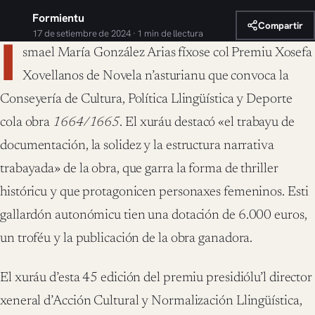
Formientu
Compartir
17 de setiembre de 2024 · 1 min de llectura
I
smael María González Arias fíxose col Premiu Xosefa
Xovellanos de Novela n’asturianu que convoca la
Conseyería de Cultura, Política Llingüística y Deporte
cola obra
1664/1665
. El xuráu destacó «el trabayu de
documentación, la solidez y la estructura narrativa
trabayada» de la obra, que garra la forma de thriller
históricu y que protagonicen personaxes femeninos. Esti
gallardón autonómicu tien una dotación de 6.000 euros,
un troféu y la publicación de la obra ganadora.
El xuráu d’esta 45 edición del premiu presidiólu’l director
xeneral d’Acción Cultural y Normalización Llingüística,