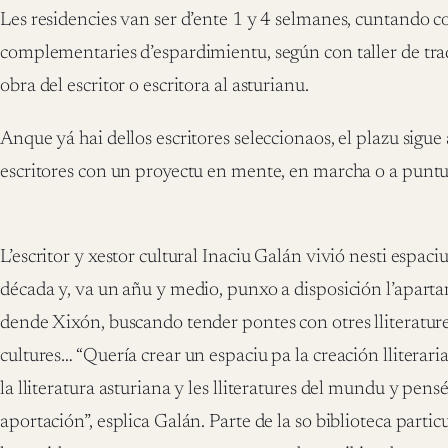
Les residencies van ser d’ente 1 y 4 selmanes, cuntando c
complementaries d’espardimientu, según con taller de tra
obra del escritor o escritora al asturianu.
Anque yá hai dellos escritores seleccionaos, el plazu sigue 
escritores con un proyectu en mente, en marcha o a puntu
L’escritor y xestor cultural Inaciu Galán vivió nesti espaciu
década y, va un añu y medio, punxo a disposición l’apartam
dende Xixón, buscando tender pontes con otres lliteratures,
cultures… “Quería crear un espaciu pa la creación lliterari
la lliteratura asturiana y les lliteratures del mundu y pens
aportación”, esplica Galán. Parte de la so biblioteca particu