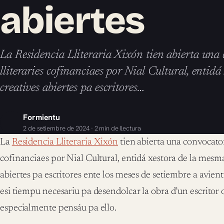
abiertes
La Residencia Lliteraria Xixón tien abierta una 
lliteraries cofinanciaes por Nial Cultural, entidá
creatives abiertes pa escritores…
Formientu
2 de setiembre de 2024 · 2 min de llectura
La
Residencia Lliteraria Xixón
tien abierta una convocatori
cofinanciaes por Nial Cultural, entidá xestora de la mesma
abiertes pa escritores ente los meses de setiembre a avien
esi tiempu necesariu pa desendolcar la obra d’un escritor 
especialmente pensáu pa ello.