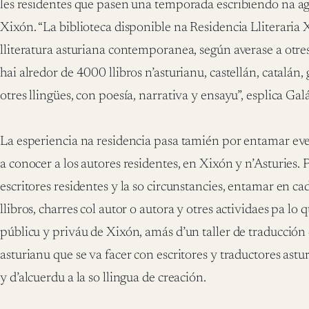
les residentes que pasen una temporada escribiendo na ag
Xixón. “La biblioteca disponible na Residencia Lliteraria
lliteratura asturiana contemporanea, según averase a otres
hai alredor de 4000 llibros n’asturianu, castellán, catalán, 
otres llingües, con poesía, narrativa y ensayu”, esplica Gal
La esperiencia na residencia pasa tamién por entamar eve
a conocer a los autores residentes, en Xixón y n’Asturies. P
escritores residentes y la so circunstancies, entamar en ca
llibros, charres col autor o autora y otres actividaes pa lo 
públicu y priváu de Xixón, amás d’un taller de traducción d
asturianu que se va facer con escritores y traductores astu
y d’alcuerdu a la so llingua de creación.