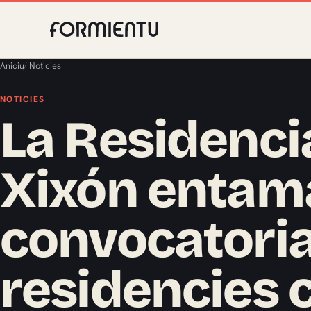
Aniciu
/
Noticies
NOTICIES
La Residencia
Xixón entam
convocatoria
residencies 