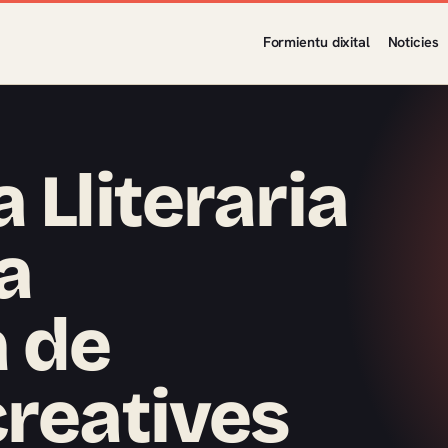
Formientu dixital
Noticies
 Lliteraria
a
 de
creatives