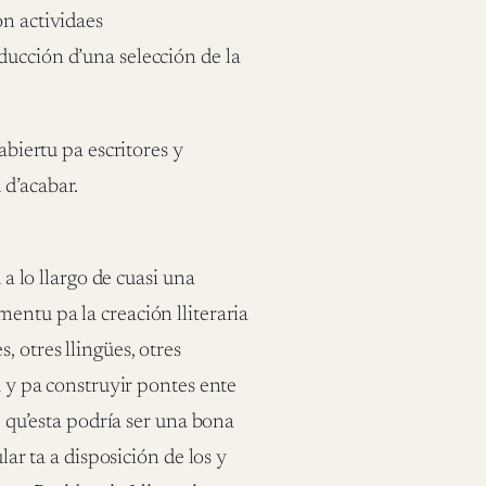
on actividaes
ducción d’una selección de la
abiertu pa escritores y
 d’acabar.
 a lo llargo de cuasi una
entu pa la creación lliteraria
 otres llingües, otres
a y pa construyir pontes ente
é qu’esta podría ser una bona
lar ta a disposición de los y