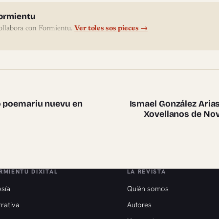
l'autor
ormientu
ollabora con Formientu.
Ver toles sos pieces →
te pieces
so poemariu nuevu en
Ismael González Aria
Xovellanos de Nov
RMIENTU DIXITAL
LA REVISTA
sía
Quién somos
rativa
Autores