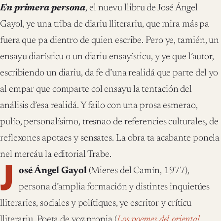
En primera persona
, el nuevu llibru de José Ángel
Gayol, ye una triba de diariu lliterariu, que mira más pa
fuera que pa dientro de quien escribe. Pero ye, tamién, un
ensayu diarísticu o un diariu ensayísticu, y ye que l’autor,
escribiendo un diariu, da fe d’una realidá que parte del yo
al empar que comparte col ensayu la tentación del
análisis d’esa realidá. Y failo con una prosa esmerao,
pulío, personalísimo, tresnao de referencies culturales, de
reflexones apotaes y sensates. La obra ta acabante ponela
nel mercáu la editorial Trabe.
J
osé Ángel Gayol
(Mieres del Camín, 1977),
persona d’amplia formación y distintes inquietúes
lliteraries, sociales y polítiques, ye escritor y críticu
lliterariu. Poeta de voz propia (
Los poemes del oriental
,