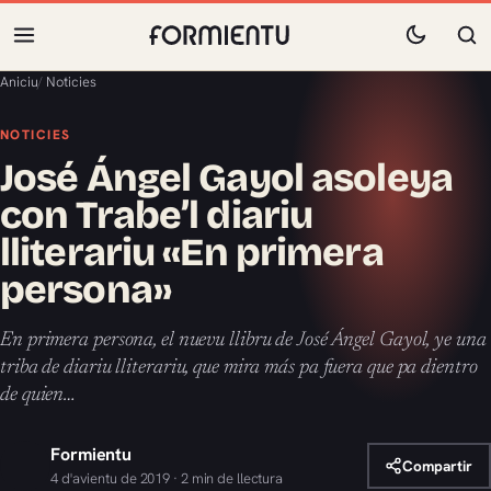
Aniciu
/
Noticies
NOTICIES
José Ángel Gayol asoleya
con Trabe’l diariu
lliterariu «En primera
persona»
En primera persona, el nuevu llibru de José Ángel Gayol, ye una
triba de diariu lliterariu, que mira más pa fuera que pa dientro
de quien…
Formientu
Compartir
4 d'avientu de 2019 · 2 min de llectura