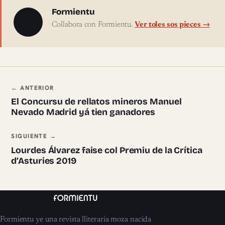
Sobre l'autor
Formientu
Collabora con Formientu.
Ver toles sos pieces →
Navegación ente pieces
← ANTERIOR
El Concursu de rellatos mineros Manuel
Nevado Madrid yá tien ganadores
SIGUIENTE →
Lourdes Álvarez faise col Premiu de la Crítica
d’Asturies 2019
Formientu ye una revista lliteraria moza nacida