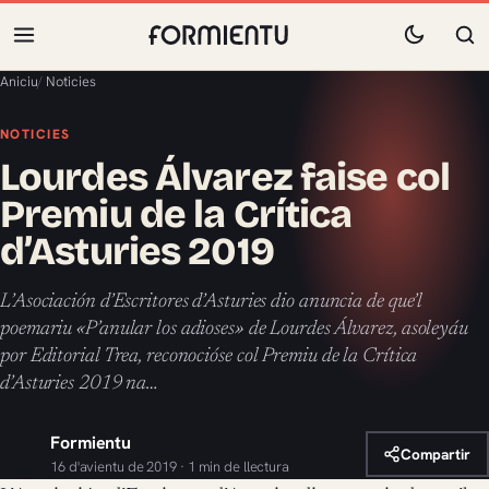
Aniciu
/
Noticies
NOTICIES
Lourdes Álvarez faise col
Premiu de la Crítica
d’Asturies 2019
L’Asociación d’Escritores d’Asturies dio anuncia de que’l
poemariu «P’anular los adioses» de Lourdes Álvarez, asoleyáu
por Editorial Trea, reconocióse col Premiu de la Crítica
d’Asturies 2019 na…
Formientu
Compartir
16 d'avientu de 2019 · 1 min de llectura