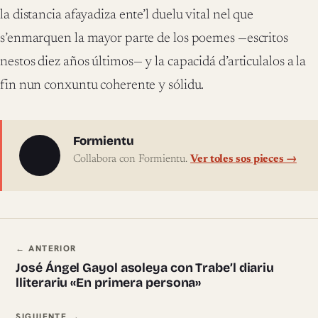
la distancia afayadiza ente’l duelu vital nel que
s’enmarquen la mayor parte de los poemes —escritos
nestos diez años últimos— y la capacidá d’articulalos a la
fin nun conxuntu coherente y sólidu.
Sobre l'autor
Formientu
Collabora con Formientu.
Ver toles sos pieces →
Navegación ente pieces
← ANTERIOR
José Ángel Gayol asoleya con Trabe’l diariu
lliterariu «En primera persona»
SIGUIENTE →