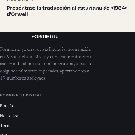
Preséntase la traducción al asturianu de «1984»
d’Orwell
Formientu ye una revista lliteraria moza nacida
en Xixón nel añu 2006 y que dende entós vien
asoleyando al menos un númberu añal, amás de
dalgunos númberos especiales, aportando yá a
17 númberos asoleyaos.
FORMIENTU DIXITAL
Poesía
Narrativa
Torna