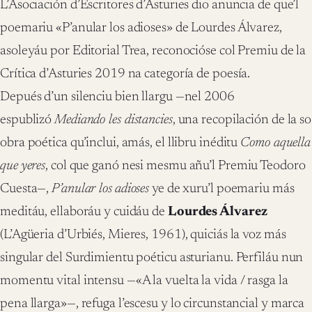
L’Asociación d’Escritores d’Asturies dio anuncia de que’l
poemariu «P’anular los adioses» de Lourdes Álvarez,
asoleyáu por Editorial Trea, reconocióse col Premiu de la
Crítica d’Asturies 2019 na categoría de poesía.
Depués d’un silenciu bien llargu —nel 2006
espublizó
Mediando les distancies
, una recopilación de la so
obra poética qu’inclui, amás, el llibru inéditu
Como aquella
que
yeres
, col que ganó nesi mesmu añu’l Premiu Teodoro
Cuesta—,
P’anular los
adioses
ye de xuru’l poemariu más
meditáu, ellaboráu y cuidáu de
Lourdes Álvarez
(L’Agüeria d’Urbiés, Mieres, 1961), quiciás la voz más
singular del Surdimientu poéticu asturianu. Perfiláu nun
momentu vital intensu —«A la vuelta la vida / rasga la
pena llarga»—, refuga l’escesu y lo circunstancial y marca