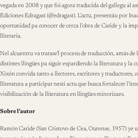
vegada en 2008 y que foi agora traducida del gallegu al as
Ediciones Edragast (@edragast). L’actu, presentáu por Ina
oportunidad pa conocer de cerca l’obra de Caride y la imp
lliteraria.
Nel alcuentru va tratase’l procesu de traducción, amás de l
distintes llingües pa siguir espardiendo la lliteratura y la 
Xixón convida tanto a llectores, escritores y traductores,
lliteratura a participar nesti actu que busca fortalecer l’in
visibilización de la lliteratura en llingües minorizaes.
Sobre l’autor
Ramón Caride (San Cristovo de Cea, Ourense, 1957) ye un