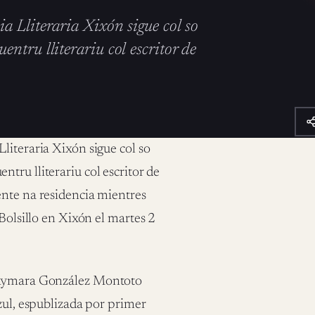
a Lliteraria Xixón sigue col so
ntru lliterariu col escritor de
literaria Xixón sigue col so
tru lliterariu col escritor de
ente na residencia mientres
 Bolsillo en Xixón el martes 2
a Aymara González Montoto
zul, espublizada por primer