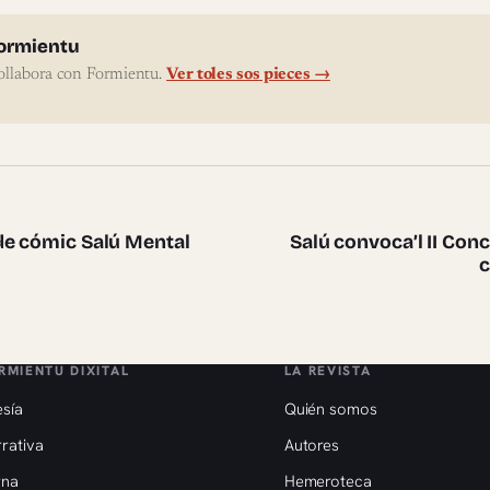
l'autor
ormientu
ollabora con Formientu.
Ver toles sos pieces →
te pieces
de cómic Salú Mental
Salú convoca’l II Conc
c
RMIENTU DIXITAL
LA REVISTA
sía
Quién somos
rativa
Autores
rna
Hemeroteca