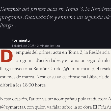
Dempués del primer actu en Toma 3, la Residenci
programa d’actividades y entama un segundu alcue
llarga…
Formientu
1 d'abril de 2025 · 2 min de llectura
D
empués del primer actu en Toma 3, la Residencia L
programa d’actividades y entama un segundu alcuen
llarga trayectoria Ramón Caride (@ramoncaride), el resid
esti mes de marzu. Nesti casu va celebrase na Llibrería de
d’abril a les 18:00 hores.
Nesta ocasión, l’autor va tar acompañau pola traductor
(@aymareta), con quien va falar sobre la so obra El Fríu A