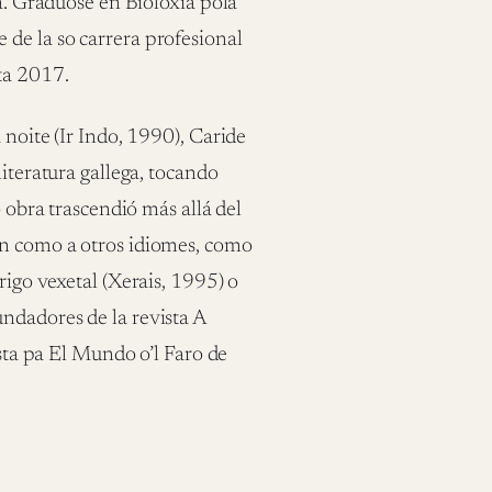
ga. Graduóse en Bioloxía pola
 de la so carrera profesional
ta 2017.
 noite (Ir Indo, 1990), Caride
literatura gallega, tocando
o obra trascendió más allá del
án como a otros idiomes, como
rigo vexetal (Xerais, 1995) o
ndadores de la revista A
a pa El Mundo o’l Faro de