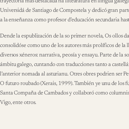
trayectoria más destacada na llitearatura en llingua galle
Universidá de Santiago de Compostela y dedicó gran parte
a la enseñanza como profesor d’educación secundaria has
Dende la espublización de la so primer novela, Os ollos da
consolidóse como uno de los autores más prolíficos de la l
diversos xéneros: narrativa, peosía y ensayu. Parte de la s
ámbitu galego, cuntando con traducciones tanto a castell
l’anterior nomada al asturianu. Otres obres podrien ser Pe
O futuro roubado (Xerais, 1999). También ye unu de los fu
Santa Compaña de Cambados y collaboró como columnist
Vigo, ente otros.