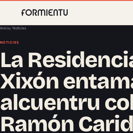
Aniciu
/
Noticies
NOTICIES
La Residencia
Xixón entam
alcuentru col
Ramón Cari