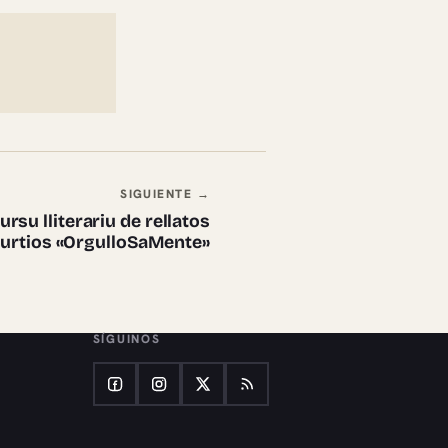
SIGUIENTE →
ursu lliterariu de rellatos
urtios «OrgulloSaMente»
SÍGUINOS