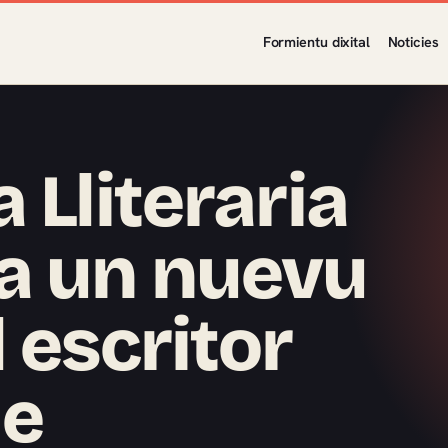
Formientu dixital
Noticies
 Lliteraria
a un nuevu
 escritor
de