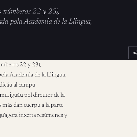
os númberos 22 y 23),
da pola Academia de la Llingua,
númberos 22 y 23)
,
 pola Academia de la Llingua,
edicáu al campu
amu, iguáu pol direutor de la
 más dan cuerpu a la parte
 qu’agora inxerta resúmenes y