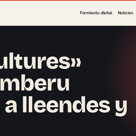
Formientu dixital
Noticies
ultures»
úmberu
a lleendes y