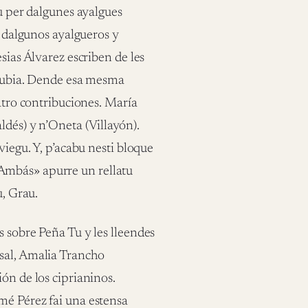
íu per dalgunes ayalgues
e dalgunos ayalgueros y
sias Álvarez escriben de les
 Trubia. Dende esa mesma
uatro contribuciones. María
ldés) y n’Oneta (Villayón).
viegu. Y, p’acabu nesti bloque
Ambás» apurre un rellatu
u, Grau.
s sobre Peña Tu y les lleendes
sal, Amalia Trancho
ón de los ciprianinos.
mé Pérez fai una estensa