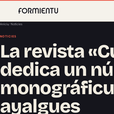
Aniciu
/
Noticies
NOTICIES
La revista «C
dedica un n
monográficu 
ayalgues