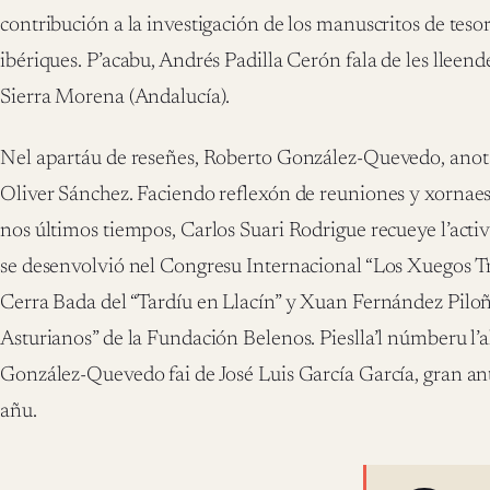
contribución a la investigación de los manuscritos de teso
ibériques. P’acabu, Andrés Padilla Cerón fala de les lleend
Sierra Morena (Andalucía).
Nel apartáu de reseñes, Roberto González-Quevedo, anot
Oliver Sánchez. Faciendo reflexón de reuniones y xornaes 
nos últimos tiempos, Carlos Suari Rodrigue recueye l’acti
se desenvolvió nel Congresu Internacional “Los Xuegos Tr
Cerra Bada del “Tardíu en Llacín” y Xuan Fernández Piloñ
Asturianos” de la Fundación Belenos. Pieslla’l númberu l
González-Quevedo fai de José Luis García García, gran an
añu.