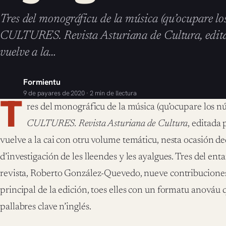
Tres del monográficu de la música (qu’ocupare l
CULTURES. Revista Asturiana de Cultura, edita
vuelve a la…
Formientu
9 de payares de 2020 · 2 min de llectura
T
res del monográficu de la música (qu’ocupare los 
CULTURES. Revista Asturiana de Cultura
, editada
vuelve a la cai con otru volume temáticu, nesta ocasión d
d’investigación de les lleendes y les ayalgues. Tres del ent
revista, Roberto González-Quevedo, nueve contribuciones
principal de la edición, toes elles con un formatu anováu
pallabres clave n’inglés.