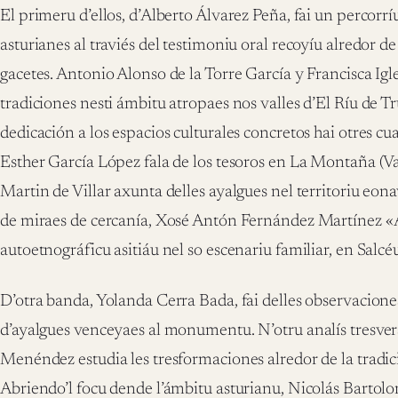
El primeru d’ellos, d’Alberto Álvarez Peña, fai un percorr
asturianes al traviés del testimoniu oral recoyíu alredor d
gacetes. Antonio Alonso de la Torre García y Francisca Igle
tradiciones nesti ámbitu atropaes nos valles d’El Ríu de
dedicación a los espacios culturales concretos hai otres c
Esther García López fala de los tesoros en La Montaña (Va
Martin de Villar axunta delles ayalgues nel territoriu eona
de miraes de cercanía, Xosé Antón Fernández Martínez «
autoetnográficu asitiáu nel so escenariu familiar, en Salcé
D’otra banda, Yolanda Cerra Bada, fai delles observacione
d’ayalgues venceyaes al monumentu. N’otru analís tresver
Menéndez estudia les tresformaciones alredor de la tradici
Abriendo’l focu dende l’ámbitu asturianu, Nicolás Bartolo