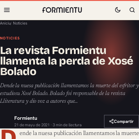
Aniciu
/
Noticies
NOTICIES
La revista Formientu
llamenta la perda de Xosé
Bolado
Dende la nuesa publicación llamentamos la muerte del esfritor y
estudiosu Xosé Bolado. Bolado foi responsable de la revista
Lliteratura y dio voz a autores que…
Formientu
Compartir
21 de mayu de 2021 · 3 min de llectura
D
ende la nuesa publicación llamentamos la muerte