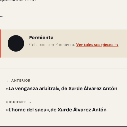
…
Sobre l'autor
Formientu
Collabora con Formientu.
Ver toles sos pieces →
Navegación ente pieces
← ANTERIOR
«La venganza arbitral», de Xurde Álvarez Antón
SIGUIENTE →
«L’home del sacu», de Xurde Álvarez Antón