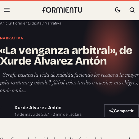
Aniciu
/
Formientu dixital
/
Narrativa
NARRATIVA
«La venganza arbitral», de
Xurde Álvarez Antón
Serafo pasaba la vida de xubiláu faciendo los recaos a la muyer
pela mañana y viendo’l fútbol peles tardes o nueches nos chigres,
onde tenía…
Xurde Álvarez Antón
Compartir
18 de mayu de 2021 · 2 min de llectura