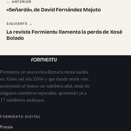
Navegación ente pieces
← ANTERIOR
«Señardá», de David Fernández Mejuto
SIGUIENTE →
La revista Formientu llamenta la perda de Xosé
Bolado
Formientu ye una revista lliteraria moza nacida
en Xixón nel añu 2006 y que dende entós vien
asoleyando al menos un númberu añal, amás de
dalgunos númberos especiales, aportando yá a
17 númberos asoleyaos.
FORMIENTU DIXITAL
Poesía