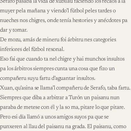
Serafo pasaba la vida de xubiláu faciendo los recaos a la
muyer pela mañana y viendo’l fútbol peles tardes o
nueches nos chigres, onde tenía hestories y anécdotes pa
dar y tomar.
De mozu, amás de mineru foi árbitru nes categories
inferiores del fútbol rexonal.
Eso fai que cuando ta nel chigre y hai munchos insultos
pa los árbitros siempres cunta una cosa que fizo un
compañeru suyu fartu d’aguantar insultos.
Xuan, qu’asina se llama’l compañeru de Serafo, taba fartu.
Siempres que diba a arbitrar a Turón un paisanu nun
paraba de metese con él y la so ma, pitare lo que pitare.
Pero esi día llamó a unos amigos suyos pa que se
punxeren al llau del paisanu na grada. El paisanu, como