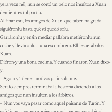
yera vezu nél, nun se cortó un pelo nos insultos a Xuan
demientres tol partíu.
Al finar esti, los amigos de Xuan, que taben na grada,
siguiéronlu hasta qu’esti quedó solu.
Garráronlu y ensin mediar pallabra metiéronlu nun
coche y lleváronlu a una escombrera. Ellí esperábalos
Xuan.
Diéron-y una bona cuelma. Y cuando finaron Xuan díxo-
y:
– Agora yá tienes motivos pa insultame.
Serafo siempres terminaba la hestoria diciendo a los
amigos que nun insulten a los árbitros.
– Nun vos vaya pasar como aquel paisanu de Turón. Y
sofráis nes vueses propies carnes la venganza arbitral.