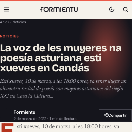
Aniciu
/
Noticies
NOTICIES
La voz de les muyeres na
poesía asturiana esti
xueves en Candás
Esti xueves, 10 de marzu, a les 18:00 hores, va tener llugar un
alcuentru-recital de poesía con muyeres asturianes del sieglu
XXI na Casa la Cultura…
Formientu
Compartir
9 de marzu de 2022 · 1 min de llectura
E
sti xueves, 10 de marzu, a les 18:00 hores, va