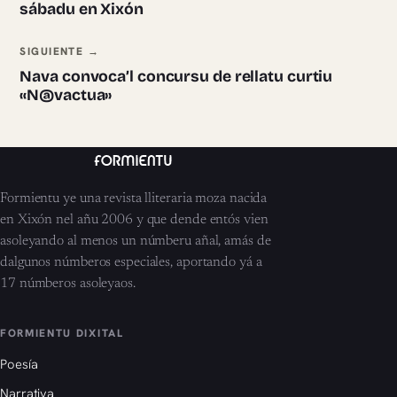
sábadu en Xixón
SIGUIENTE →
Nava convoca’l concursu de rellatu curtiu
«N@vactua»
Formientu ye una revista lliteraria moza nacida
en Xixón nel añu 2006 y que dende entós vien
asoleyando al menos un númberu añal, amás de
dalgunos númberos especiales, aportando yá a
17 númberos asoleyaos.
FORMIENTU DIXITAL
Poesía
Narrativa