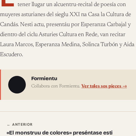
tener llugar un alcuentru-recital de poesía con
muyeres asturianes del sieglu XXI na Casa la Cultura de
Candás. Nesti actu, presentáu por Esperanza Carbajal y
dientro del ciclu Asturies Cultura en Rede, van recitar
Laura Marcos, Esperanza Medina, Solinca Turbón y Aida
Escudero.
Sobre l'autor
Formientu
Collabora con Formientu.
Ver toles sos pieces →
Navegación ente pieces
← ANTERIOR
«El monstruu de colores» preséntase esti