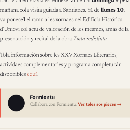
L’actividá en Pravia estiéndese tamién al
domingu 9
pela
mañana cola visita guiada a Santianes. Yá de
llunes 10
,
va ponese’l el ramu a les xornaes nel Edificiu Históricu
d’Uniovi col actu de valoración de les mesmes, amás de la
presentación y recital de la obra
Tinta indistinta.
Tola información sobre les XXV Xornaes Lliteraries,
actividaes complementaries y programa completu tán
disponibles
equí
.
Sobre l'autor
Formientu
Collabora con Formientu.
Ver toles sos pieces →