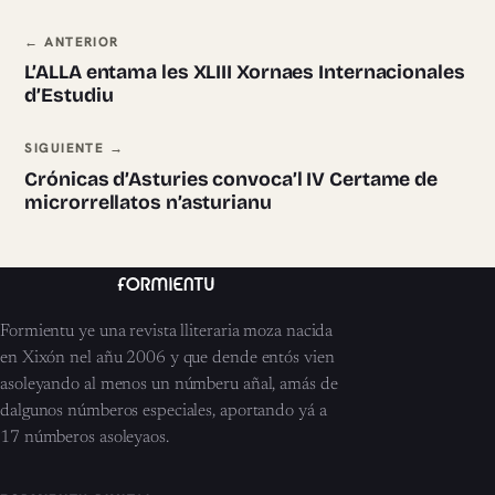
Navegación ente pieces
← ANTERIOR
L’ALLA entama les XLIII Xornaes Internacionales
d’Estudiu
SIGUIENTE →
Crónicas d’Asturies convoca’l IV Certame de
microrrellatos n’asturianu
Formientu ye una revista lliteraria moza nacida
en Xixón nel añu 2006 y que dende entós vien
asoleyando al menos un númberu añal, amás de
dalgunos númberos especiales, aportando yá a
17 númberos asoleyaos.