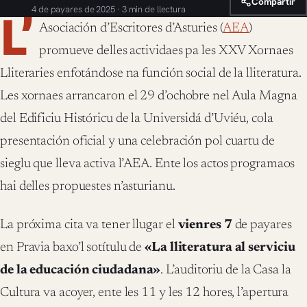
Compartir
4 de payares de 2025 · 3 min de llectura
L’
Asociación d’Escritores d’Asturies (
AEA
)
promueve delles actividaes pa les XXV Xornaes
Lliteraries enfotándose na función social de la lliteratura.
Les xornaes arrancaron el 29 d’ochobre nel Aula Magna
del Edificiu Históricu de la Universidá d’Uviéu, cola
presentación oficial y una celebración pol cuartu de
sieglu que lleva activa l’AEA. Ente los actos programaos
hai delles propuestes n’asturianu.
La próxima cita va tener llugar el
vienres 7
de payares
en Pravia baxo’l sotítulu de
«La lliteratura al serviciu
de la educación ciudadana»
. L’auditoriu de la Casa la
Cultura va acoyer, ente les 11 y les 12 hores, l’apertura