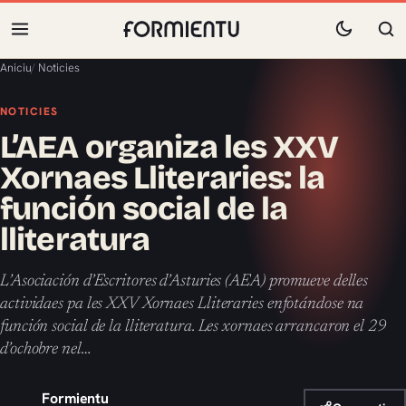
Aniciu
/
Noticies
NOTICIES
L’AEA organiza les XXV
Xornaes Lliteraries: la
función social de la
lliteratura
L’Asociación d’Escritores d’Asturies (AEA) promueve delles
actividaes pa les XXV Xornaes Lliteraries enfotándose na
función social de la lliteratura. Les xornaes arrancaron el 29
d’ochobre nel…
Formientu