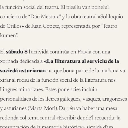
la función social del teatru. El piesllu van ponelu’l
conciertu de “Dúu Mestura” y la obra teatral «Soliloquio
de Grillos» de Juan Copete, representada por “Teatro
kumen”.
El
sábadu 8
l’actividá continúa en Pravia con una
xornada dedicada a
«La lliteratura al serviciu de la
sociedá asturiana»
na que bona parte de la mañana va
xirar al rodiu de la función social de la lliteratura nes
llingües minorizaes. Estes ponencies inclúin
personalidaes de les lletres gallegues, vasques, aragoneses
y asturianes (Marta Mori). Darréu va haber una mesa
redonda col tema central «Escribir dende’l recuerdu: la
preservación de la memoria histórica», siguida d’un