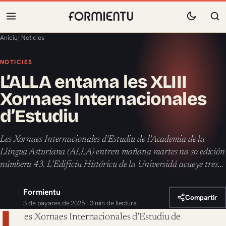
Aniciu
/
Noticies
NOTICIES
L’ALLA entama les XLIII
Xornaes Internacionales
d’Estudiu
Les Xornaes Internacionales d’Estudiu de l’Academia de la
Llingua Asturiana (ALLA) entren mañana martes na so edición
númberu 43. L’Edificiu Históricu de la Universidá acueye tres…
Formientu
Compartir
3 de payares de 2025 · 3 min de llectura
L
es Xornaes Internacionales d’Estudiu de