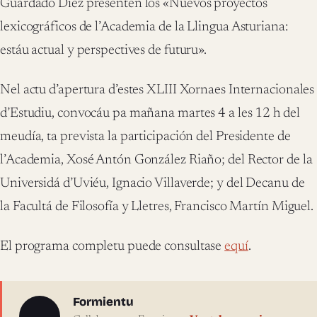
Guardado Diez presenten los «Nuevos proyectos
lexicográficos de l’Academia de la Llingua Asturiana:
estáu actual y perspectives de futuru».
Nel actu d’apertura d’estes XLIII Xornaes Internacionales
d’Estudiu, convocáu pa mañana martes 4 a les 12 h del
meudía, ta prevista la participación del Presidente de
l’Academia, Xosé Antón González Riaño; del Rector de la
Universidá d’Uviéu, Ignacio Villaverde; y del Decanu de
la Facultá de Filosofía y Lletres, Francisco Martín Miguel.
El programa completu puede consultase
equí
.
Sobre l'autor
Formientu