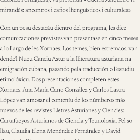
Católica Portuguesa), va presentar «Guerra Junqueiro i l
mirandés: ancontros i zafios lhenguísticos i culturales».
Con un pesu destacáu dientro del programa, les diez
comunicaciones previstes van presentase en cinco meses
a lo llargo de les Xornaes. Los temes, bien estremaos, van
dende’l Nueu Canciu Astur a la lliteratura asturiana na
emigración cubana, pasando pela traducción o l’estudiu
etimolóxicu. Dos presentaciones completen estes
Xornaes. Ana María Cano González y Carlos Lastra
López van amosar el conteníu de los númberos más
nuevos de les revistes Lletres Asturianes y Ciencies:
Cartafueyos Asturianos de Ciencia y Teunoloxía. Pel so
llau, Claudia Elena Menéndez Fernández y David