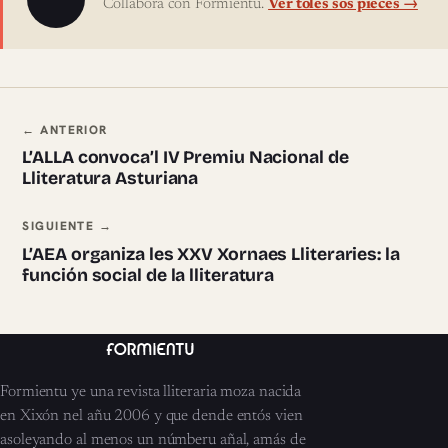
Collabora con Formientu.
Ver toles sos pieces →
Navegación ente pieces
← ANTERIOR
L’ALLA convoca’l IV Premiu Nacional de
Lliteratura Asturiana
SIGUIENTE →
L’AEA organiza les XXV Xornaes Lliteraries: la
función social de la lliteratura
Formientu ye una revista lliteraria moza nacida
en Xixón nel añu 2006 y que dende entós vien
asoleyando al menos un númberu añal, amás de