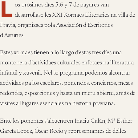
L
os prósimos díes 5,6 y 7 de payares van
desarrollase les XXI Xornaes Lliteraries na villa de
Pravia, organizaes pola Asociación d’Escritories
d’Asturies.
Estes xornaes tienen a lo llargo d’estos trés díes una
montonera d’actividaes culturales enfotaes na lliteratura
infantil y xuvenil. Nel so programa podemos alcontrar
actividaes pa los escolares, ponencies, conciertos, meses
redondes, esposiciones y hasta un micru abiertu, amás de
visites a llugares esenciales na hestoria praviana.
Ente los ponentes s’alcuentren Inaciu Galán, Mª Esther
García López, Óscar Recio y representantes de delles