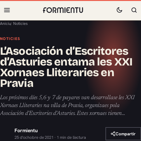
Aniciu
/
Noticies
NOTICIES
L’Asociación d’Escritores
d’Asturies entama les XXI
Xornaes Lliteraries en
Pravia
Los prósimos díes 5,6 y 7 de payares van desarrollase les XXI
Xornaes Lliteraries na villa de Pravia, organizaes pola
Asociación d’Escritories d’Asturies. Estes xornaes tienen…
Formientu
Compartir
25 d'ochobre de 2021 · 1 min de llectura