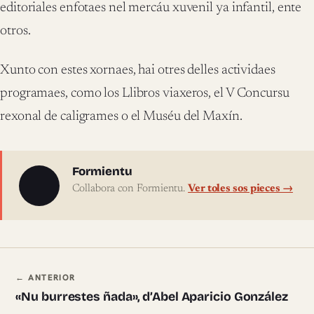
editoriales enfotaes nel mercáu xuvenil ya infantil, ente
otros.
Xunto con estes xornaes, hai otres delles actividaes
programaes, como los Llibros viaxeros, el V Concursu
rexonal de caligrames o el Muséu del Maxín.
Sobre l'autor
Formientu
Collabora con Formientu.
Ver toles sos pieces →
Navegación ente pieces
← ANTERIOR
«Nu burrestes ñada», d’Abel Aparicio González