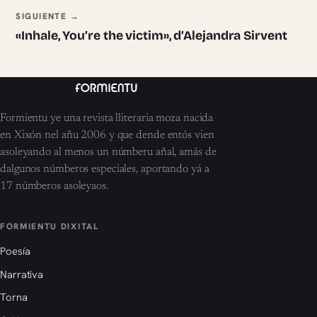
SIGUIENTE →
«Inhale, You’re the victim», d’Alejandra Sirvent
Formientu ye una revista lliteraria moza nacida
en Xixón nel añu 2006 y que dende entós vien
asoleyando al menos un númberu añal, amás de
dalgunos númberos especiales, aportando yá a
17 númberos asoleyaos.
FORMIENTU DIXITAL
Poesía
Narrativa
Torna